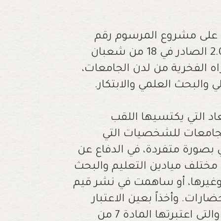
 على مشروع المرسوم رقم
2.22.769 بتغيير وتتميم المرسوم رقم 2.03.317 الصادر في 18 من شعبان
منح الدكتوراه الفخرية من لدن الجامعات،
 والبحث العلمي والابتكار.
عاد التي يكتسيها اللقب
الجامعات للشخصيات التي
بصورة متفردة، في الدفاع عن
 مختلف ميادين التعليم والبحث
د وغيرها، أو ساهمت في نشر قيم
رات. وأخذاً بعين الاعتبار
مساهمة الجامعات التابعة للقطاع الخاص، والتي اعتبرتها المادة 7 من