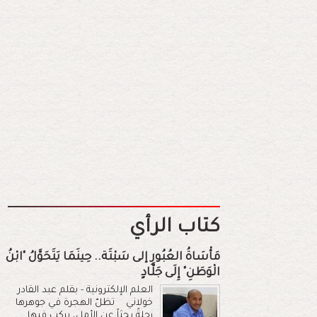
كتاب الرأي
مَأْسَاةُ العُبُورِ إلى سَبْتَة.. حِينَمَا يَتَحَوَّلُ "ابْنُ
الْوَطَنِ" إِلَى جَلَّادٍ
العلم الإلكترونية - بقلم عبد القادر
خولاني تظلّ الهجرة في جوهرها
رحلةً بحثاً عن الأمل، يركب فيها