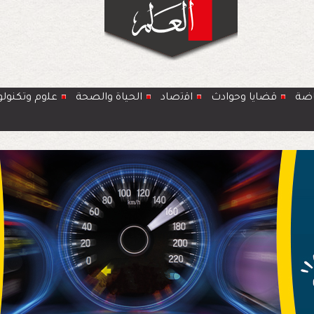
اضة
قضايا وحوادث
اﻗﺗﺻﺎد
الحياة والصحة
ﻋﻠوم وتكنولو