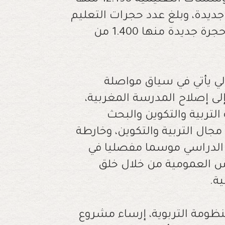
وطفل بأقسام التعليم الأولي. وبلغ عدد المؤسسات التعليمية 12.198 منها
ديدة، وتم إحداث 5410 حجرة جديدة، وبلغ عدد حجرات التعليم
الأولي زيادة قدرها 13%، وذلك بإحداث 4.700 حجرة جديدة منها 1.400 من
لي يأتي في سياق مواصلة
لى إصلاح المدرسة المغربية،
تعلق بمنظومة التربية والتكوين والبحث
مجال التربية والتكوين، وخارطة
ذا الموسم الدراسي موسما مفصليا في
س العمومية من خلال خلق
ة.
نظومة التربوية، إرساء مشروع