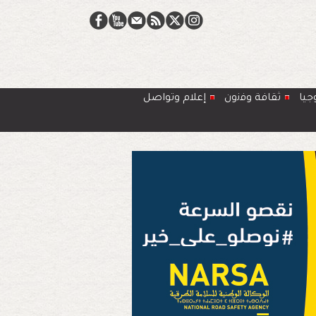
جيا
ﺛﻘﺎﻓﺔ وﻓﻧون
إعلام وتواصل