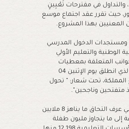
التداول في مقترحات تَعْيِينٍ
طبقا للفصل 92 من الدستور، حيث تقرر عقد اجتماع موسع
 المعنيين بهذا المشروع.
ومستجدات الدخول المدرسي
تربية الوطنية والتعليم الأولي
وانب المتعلقة بمعطيات
ومستجدات الدخول المدرسي 2023/2024، والذي انطلق يوم الإثنين 04
المملكة، تحت شعار: " تحول
 متفتحين وناجحين".
وأبرز الوزير في عرضه، أن هذا الدخول المدرسي عرف التحاق ما يناهز 8 ملايين
 إلى ما يتجاوز مليون طفلة