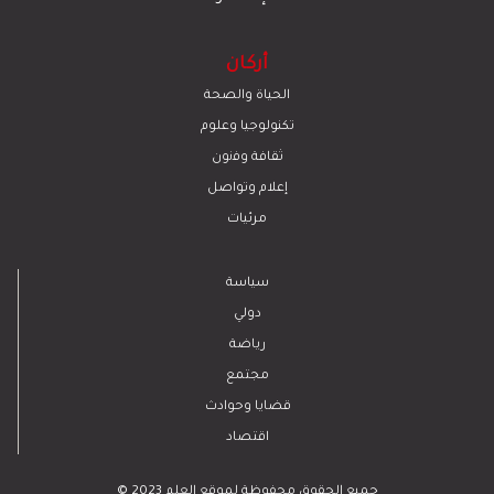
أركان
الحياة والصحة
تكنولوجيا وعلوم
ﺛﻘﺎﻓﺔ وﻓﻧون
إعلام وتواصل
مرئيات
سياسة
دولي
رياضة
مجتمع
قضايا وحوادث
اقتصاد
© 2023 جميع الحقوق محفوظة لموقع العلم