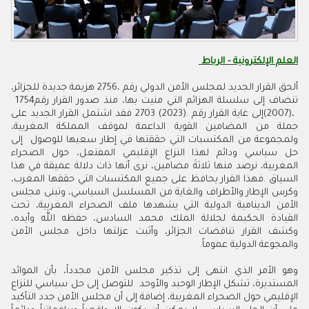
العلم الإلكترونية - الرباط
‬تنضاف‭ ‬إلى‭ ‬سلسلة‭ ‬الهزائم‭ ‬التي‭ ‬منيت‭ ‬بها،‭ ‬منذ‭ ‬صدور‭ ‬القرار‭ ‬رقم‭ ‬1754‭
‬والمجوعة‭ ‬الدولية‭ ‬عموماً‭.‬