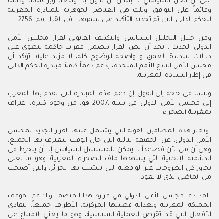
‬للحكم‭ ‬الذاتي،‭ ‬التي‭ ‬تم‭ ‬تجديد‭ ‬التأكيد‭ ‬على‭ ‬سموها‭ ‬،‭ ‬في‭ ‬القرار‭ ‬رقم‭ ‬2756‭ .‬
‬في‭ ‬إطار‭ ‬السيادة‭ ‬المغربية‭.‬
‬بمغربية‭ ‬الصحراء‭.‬
‬من‭ ‬الماضي‭ ‬الذي‭ ‬لا‭ ‬يعود‭. ‬‮ ‬‭ ‬‮ ‬