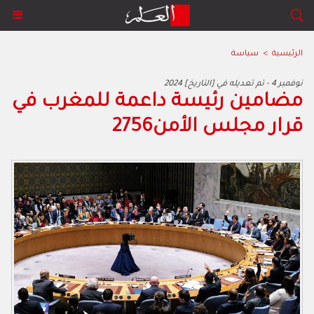
الرئيسية
>
سياسة
2024 نوفمبر 4 - تم تعديله في [التاريخ]
‬قرار‭ ‬مجلس‭ ‬الأمن‭ ‬2756