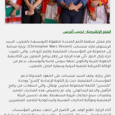
العلم الإلكترونية - لحبيب أغريس
قام ممثل منظمة الأمم المتحدة للطفولة (اليونيسف) بالمغرب، السيد
كريستوفر مارك فينسانت (Christopher Marc Vincent)، بزيارة ميدانية
إلى مجموعة من المؤسسات التعليمية بإقليم تارودانت، والتي تضررت
جراء زلزال الحوز. تأتي هذه الزيارة في إطار برنامج التعاون بين الأكاديمية
الجهوية للتربية والتكوين لجهة سوس ماسة واليونيسف، بدعم من
الوكالة الأمريكية للتنمية الدولية وسفارة اليابان بالمغرب.
خلال زيارته، وقف السيد فينسانت على الجهود المبذولة لدعم
المؤسسات التعليمية، حيث زار الثانوية الإعدادية "إكيدي" ووحدة
"تكشدرن" التابعة لمجموعة مدارس توبقال، والتي استفادت من برامج
التأهيل والدعم البيداغوجي. وقد تم تخصيص هذه المبادرات لتلاميذ
وتلميذات سبع جماعات قروية مستهدفة، بهدف تحسين البيئة
التعليمية ومواكبة الحاجيات النفسية والبيداغوجية للتلاميذ المتضررين.
أثناء الزيارة، اطلع الوفد على الأضرار التي لحقت ببعض المؤسسات