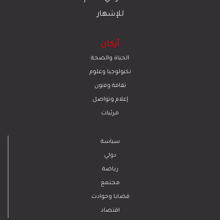
للإشهار
أركان
الحياة والصحة
تكنولوجيا وعلوم
ﺛﻘﺎﻓﺔ وﻓﻧون
إعلام وتواصل
مرئيات
سياسة
دولي
رياضة
مجتمع
قضايا وحوادث
اقتصاد