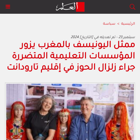
الرئيسية
>
سياسة
2024 سبتمبر 23 - تم تعديله في [التاريخ]
ممثل اليونيسف بالمغرب يزور
المؤسسات التعليمية المتضررة
جراء زلزال الحوز في إقليم تارودانت