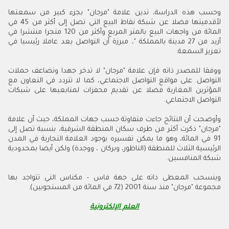
وحسب هذه الدراسة، تدين علامة "مرجان" بجزء كبير من سمعتها
لأقدميتها فضلا عن شبكة نقاط البيع التي تصل إلى أكثر من 45 في
المائة من واجهات البيع بالمتر المربع وأكثر من 120 متجرا منتشرا في
أزيد من 27 مدينة بالمملكة "، مبرزة أن التواصل يعد عاملا رئيسيا في
تعزيز السمعة.
ووفقا للمصدر ذاته فإن علامة "مرجان" لا تدخر جهدا وتضاعف حملات
التواصل. على مواقع التواصل الاجتماعي، كما لا تتردد في التعاون مع
المؤثرين المغاربة فضلا عن تقديم محفزات لمتابعيها على شبكات
التواصل الاجتماعي.
وأوضحت أن النتائج جاءت متفاوتة حسب جهات المملكة، حيث أن علامة
"مرجان" ذكرت أكثر من طرف سكان المنطقة الشرقية، بنسبة تصل إلى
91 في المائة، وهو ما يمكن تفسيره بوجود العلامة التجارية في المدن
الرئيسية الثلاث للمنطقة (الناظور، وبركان ، ووجدة) ولكن أيضا بمحدودية
شبكة المنافسين.
وينسحب المعطى ذاته على جهة فاس - مكناس التي تتواجد بها
مجموعة "مرجان" منذ سنة 2001 (72 في المائة من المستجوبين).
العلم الإلكترونية