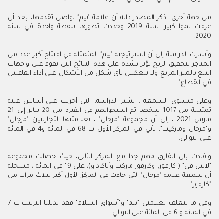
من جهة أخرى، ذكر المصدر ذاته أن علامة "بيم" تواصل تقدمها، بعد أن
عرفت نموا كبيرا سنة 2019 وجددت تطورها بنقطة واحدة في سنة
2020.
وأشارت الدراسة إلى أن استراتيجية "بيم" المتمثلة في افتتاح أكبر عدد من
المتاجر لتحقيق الربح تؤثر بشدة على هذه النتائج التي تقوم على واجهات
البيع بالمتر المربع ولا تنعكس بأي شكل من الأشكال على أداء الفاعلين
في القطاع".
وعلى مستوى السمعة ، تشير الدراسة، التي أجريت على أساس عينة
تمثيلية من 1017 شخصا تم استجوابهم في الفترة من 20 يناير إلى 21
مارس 2021 ، إلى أن مجموعة "مرجان" ، بعلامتيها التجاريتين "مرجان"
و"مرجان وماركيت"، تأتي في المركز الأول ب 68 في المائة و4 في المائة
على التوالي.
وأفادت بأن الفارق مهم جدا مع المركز الثاني، حيث حصلت مجموعة
"لابيل في" ( كارفور، وكارفور ماركت وأتاكاداو)، على 19 في المائة ، مسجلة
أن سمعة علامة "مرجان" التي جاءت في المركز الأول أكثر بثلاث مرات من
"كارفور".
وفي ما يتعلف بعلامتي "بيم" و"أسواق السلام" فقد تديلتا الترتيب ب 7
في المائة و 6 في المائة على التوالي.