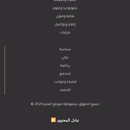
الحياة والصحة
تكنولوجيا وعلوم
ﺛﻘﺎﻓﺔ وﻓﻧون
إعلام وتواصل
مرئيات
سياسة
دولي
رياضة
مجتمع
قضايا وحوادث
اقتصاد
© 2023 جميع الحقوق محفوظة لموقع العلم
تبادل المحتوى