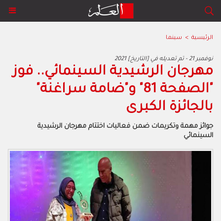
الرئيسية
>
سينما
2021 نوفمبر 21 - تم تعديله في [التاريخ]
مهرجان الرشيدية السينمائي.. فوز
"الصفحة 81" و"ضامة سراغنة"
بالجائزة الكبرى
جوائز مهمة وتكريمات ضمن فعاليات اختتام مهرجان الرشيدية
السينمائي