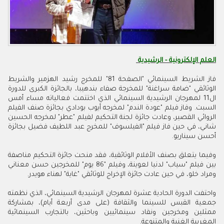
العلم الإلكترونية - الرشيدية
فاز الشريط السينمائي "الصفحة 81" للمخرج رشيد الهزمير والشريط
الوثائقي "ضامة سراغنة" للمخرجة صفاء بندهيبا، بالجائزة الكبرى للدورة
ال11 لمهرجان الرشيدية السينمائي الذي اختتمت فعالياته مساء أمس
السبت. وفاز فيلم "عودة الندم" لمخرجه أيوب بودادي بجائزة صنف الفيلم
الروائي القصير، وعادت جائزة لجنة التحكيم لفيلم "عطر" لمخرجه الحسين
شاني، في حين فاز فيلم "الفيلسوف" للمخرج عبد اللطيف فضيل بجائزة
أحسن سيناريو.
وفيما يتعلق بصنف الأفلام الوثائقية، فقد منحت جائزة التحكيم مناصفة
بين فيلم "سياب" لدنيا لعوينة، وفيلم "86 يوم" للمخرجين حسن معناني
ومراد خلو، في حين عادت جائزة الإخراج للوثائقي "غاية" لهناء هويدر.
واحتفت الدورة الحادية عشرة لمهرجان الرشيدية السينمائي، الذي نظمته
جمعية القبس للسينما والثقافة (على مدى أربعة أيام)، بمشاركة
ممثلين ومخرجين ونقاد سينمائيين وباحثين، بالتجارب السينمائية
المغربية الغنية والمتنوعة.