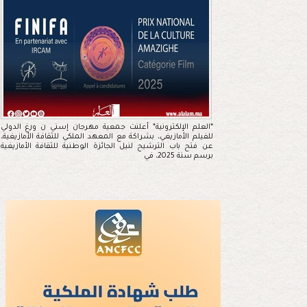
*العلم الإلكترونية* أعلنت جمعية مهرجان إسني ن ورغ الدولي
للفيلم الأمازيغي، بشراكة مع المعهد الملكي للثقافة الأمازيغية،
عن فتح باب الترشيح لنيل الجائزة الوطنية للثقافة الأمازيغية
برسم سنة 2025، في