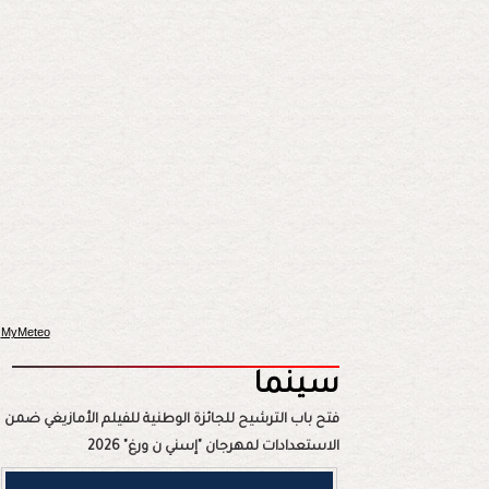
MyMeteo
سينما
فتح باب الترشيح للجائزة الوطنية للفيلم الأمازيغي ضمن
الاستعدادات لمهرجان "إسني ن ورغ" 2026