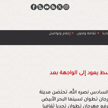
جيا
ﺛﻘﺎﻓﺔ وﻓﻧون
إعلام وتواصل
ط يعود إلى الواجهة بعد
 السادس نصره الله، تحتضن مدينة
جان تطوان لسينما البحر الأبيض
، خلال الفترة من 10 إلى 17 يونيو 2022. ويرفع مهرجان تطوان تحديا ثقافيا