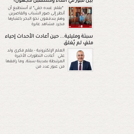
بين قبور في الماء ومستقبل مجهول؟
*بقلم: عبده حقي* لا أستطيع أن
أنظر إلى صور الشباب والقاصرين
وهم يندفعون نحو البحر باعتبارها
مجرد مشاهد عابرة
سبتة ومليلية... حين أعادت الأحداث إحياء
ملفٍ لم يُغلق
العلم الإلكترونية - بقلم فكري ولد
علي أعادت التطورات الأخيرة
المرتبطة بمدينة سبتة، وما رافقها
من عبور عدد من