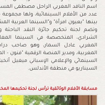
اسم الناقد المغربي الراحل مصطفى المسنا
عدد من الأفلام السينمائية، ولها مجموعة
بينها "بعيون امرأة" و"السينما العربية المشت
وتضم لجنة تحكيم جائزة النقد الباحثة وك
الشرادي، المتخصصة في السينما المغاربي
المغربي عادل السمار، وهو صاحب در
المغربية، ومدير المنصة الرقمية "فنون - ال
السينمائي والإعلامي الإسباني ميغيل أنخي
السيناريو في منطقة الأندلس.
مسابقة الأفلام الوثائقية ترأس لجنة تحكيمها الم