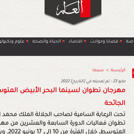
اضة
قضايا وحوادث
اﻗﺗﺻﺎد
الحياة والصحة
ﻋﻠوم وتكنولو
الرئيسية
>
سينما
2022 مايو 23 - تم تعديله في [التاريخ]
مهرجان تطوان لسينما البحر الأبيض المتوس
الجائحة
تحت الرعاية السامية لصاحب الجلالة الملك محمد
تطوان فعاليات الدورة السابعة والعشرين من مهر
المتوسط