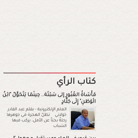
كتاب الرأي
مَأْسَاةُ العُبُورِ إلى سَبْتَة.. حِينَمَا يَتَحَوَّلُ "ابْنُ
الْوَطَنِ" إِلَى جَلَّادٍ
العلم الإلكترونية - بقلم عبد القادر
خولاني تظلّ الهجرة في جوهرها
رحلةً بحثاً عن الأمل، يركب فيها
الشباب