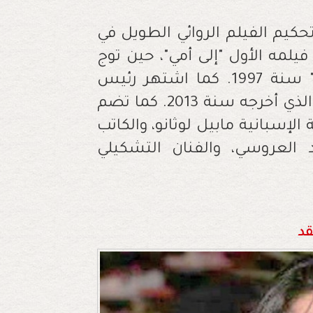
حكيم الفيلم الروائي الطويل في
يلمه الأول "إلى أمي"، حين توج
بجائزة أحسن فيلم في مهرجان "فيسباكو" سنة 1997. كما اشتهر رئيس
لجنة التحكيم بفيلمه الأخير "الحب مكافأة"، الذي أخرجه سنة 2013. كما تضم
الإسبانية مابيل لوثانو، والكاتب
د العروسي، والفنان التشكيلي
قد