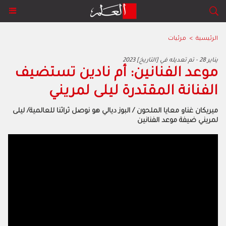
الرئيسية
>
مرئيات
2023 يناير 28 - تم تعديله في [التاريخ]
موعد الفنانين: أم نادين تستضيف
الفنانة المقتدرة ليلى لمريني
ميريكان غناو معايا الملحون / البوز ديالي هو نوصل ثراثنا للعالمية/ ليلى
لمريني ضيفة موعد الفنانين