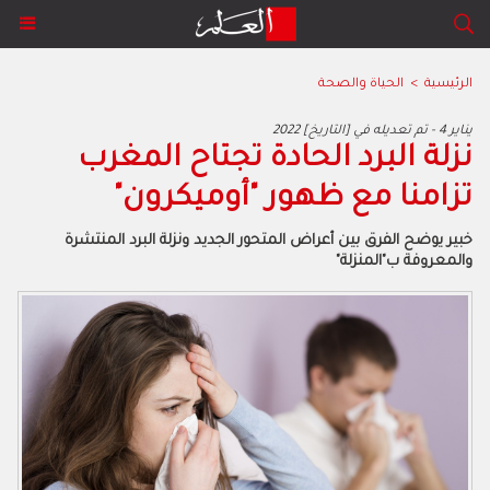
الرئيسية
>
الحياة والصحة
2022 يناير 4 - تم تعديله في [التاريخ]
نزلة البرد الحادة تجتاح المغرب
تزامنا مع ظهور "أوميكرون"
خبير يوضح الفرق بين أعراض المتحور الجديد ونزلة البرد المنتشرة
والمعروفة ب"المنزلة"