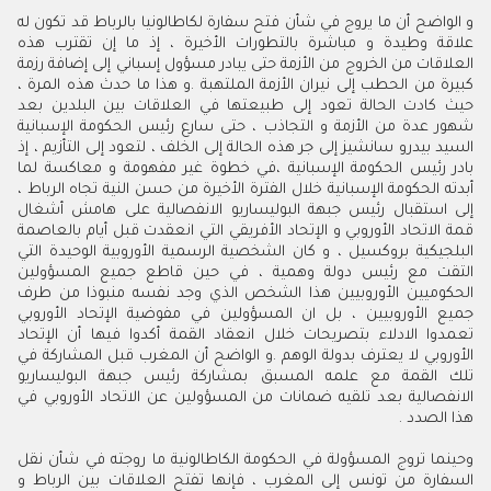
و الواضح أن ما يروج في شأن فتح سفارة لكاطالونيا بالرباط قد تكون له
علاقة وطيدة و مباشرة بالتطورات الأخيرة ، إذ ما إن تقترب هذه
العلاقات من الخروج من الأزمة حتى يبادر مسؤول إسباني إلى إضافة رزمة
كبيرة من الحطب إلى نيران الأزمة الملتهبة .و هذا ما حدث هذه المرة ،
حيث كادت الحالة تعود إلى طبيعتها في العلاقات بين البلدين بعد
شهور عدة من الأزمة و التجاذب ، حتى سارع رئيس الحكومة الإسبانية
السيد بيدرو سانشيز إلى جر هذه الحالة إلى الخلف ، لتعود إلى التأزيم ، إذ
بادر رئيس الحكومة الإسبانية ،في خطوة غير مفهومة و معاكسة لما
أبدته الحكومة الإسبانية خلال الفترة الأخيرة من حسن النية تجاه الرباط ،
إلى استقبال رئيس جبهة البوليساريو الانفصالية على هامش أشغال
قمة الاتحاد الأوروبي و الإتحاد الأفريقي التي انعقدت قبل أيام بالعاصمة
البلجيكية بروكسيل ، و كان الشخصية الرسمية الأوروبية الوحيدة التي
التقت مع رئيس دولة وهمية ، في حين قاطع جميع المسؤولين
الحكوميين الأوروبيين هذا الشخص الذي وجد نفسه منبوذا من طرف
جميع الأوروبيين ، بل ان المسؤولين في مفوضية الإتحاد الأوروبي
تعمدوا الادلاء بتصريحات خلال انعقاد القمة أكدوا فيها أن الإتحاد
الأوروبي لا يعترف بدولة الوهم .و الواضح أن المغرب قبل المشاركة في
تلك القمة مع علمه المسبق بمشاركة رئيس جبهة البوليساريو
الانفصالية بعد تلقيه ضمانات من المسؤولين عن الاتحاد الأوروبي في
هذا الصدد .
وحينما تروج المسؤولة في الحكومة الكاطالونية ما روجته في شأن نقل
السفارة من تونس إلى المغرب ، فإنها تفتح العلاقات بين الرباط و