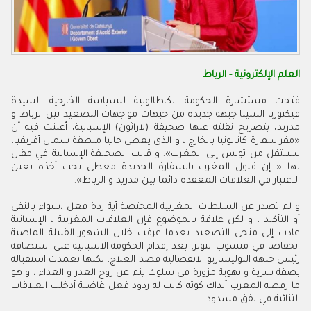
العلم الإلكترونية - الرباط
فتحت مستشارة الحكومة الكاطالونية للسياسة الخارجية السيدة
فيكتوريا السينا جبهة جديدة من جبهات مواجهات التصعيد بين الرباط و
مدريد، بتصريح نقلته عنها صحيفة (لاراثون) الإسبانية، أعلنت فيه أن
«مقر سفارة كاتالونيا بالخارج ، و الذي يغطي حاليا منطقة شمال أفريقيا،
سينتقل من تونس إلى المغرب
»
. و قالت الصحيفة الإسبانية في مقال
لها « إن قبول المغرب بالسفارة الجديدة معطى يجب أخذه بعين
الاعتبار في العلاقات المعقدة دائما بين مدريد و الرباط
»
.
و لم تصدر عن السلطات المغربية المختصة أية ردة فعل ،سواء بالنفي
أو التأكيد ، و لكن علاقة بالموضوع فإن العلاقات المغربية ، الإسبانية
عادت إلى منحى التصعيد بعدما عرفت خلال الشهور القليلة الماضية
انخفاضا في منسوب التوتر، بعد إقدام الحكومة الاسبانية على استضافة
رئيس جبهة البوليساريو الانفصالية قصد العلاج، لكنها تعمدت استقباله
بصفة سرية و بهوية مزورة في سلوك ينم عن روح الغدر و العداء ، و هو
ما رفضه المغرب آنذاك كوته كانت له ردود فعل غاضبة أدخلت العلاقات
الثنائية في نفق مسدود.