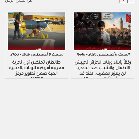
في نفس الركن
السبت 8 أغسطس 2026 - 16:48
السبت 8 أغسطس 2026 - 21:53
رفقاً بأبناء وبنات الجزائر: تجييش
طانطان تحتضن أول تجربة
الأطفال والشباب ضد المغرب
مغربية أمريكية للرماية بالذخيرة
لن يهزم المغرب.. لكنه قد
الحية ضمن تطوير مركز
يصنع أجيالاً تتربى على الكذب
«AMTEC»
والكراهية والتزوير