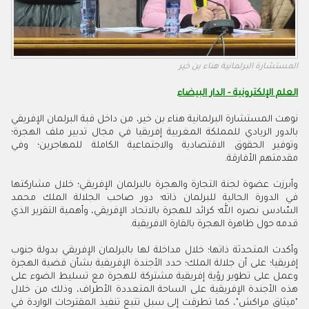
المستشارة البرلمانية هناء بن خير
العلم الإلكترونية - الدار البيضاء
نوهت المستشارة البرلمانية هناء بن خير، من داخل قبة البرلمان الإفريقي
بالدور الريادي للمملكة المغربية إفريقيا في مجال تدبير ملف الهجرة؛
وتوفير الحقوق الاقتصادية والاجتماعية الكاملة للمهاجرين؛ وفي
مقدمتهم الأفارقة
.
وأبرزت عضوة لجنة التجارة والهجرة بالبرلمان الإفريقي؛ خلال مشاركتها
في الدورة الحالية للبرلمان ذاته؛ دور صاحب الجلالة الملك محمد
السّادس نصره الله؛ كرائد للهجرة بالاتحاد الإفريقي، وأهمية التقرير الذي
قدمه حول ظاهرة الهجرة بالقارة الافريقية
.
وأكدت المتحدثة ذاتها؛ خلال مداخلة لها بالبرلمان الإفريقي بدولة جنوب
إفريقيا؛ على أن جلالة الملك؛ حدد الأجندة الإفريقية بشأن قضية الهجرة
وعمل على تطوير رؤية إفريقية مشتركة للهجرة مع تسليط الضوء على
هذه الأجندة الإفريقية على الساحة المتعددة الأطراف، وذلك من خلال
"ميثاق مراكش"، كما تطرقت إلى سبل تتبع تنفيذ المقترحات الواردة في