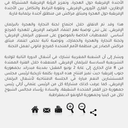
الأجندة الإفريقية حول الهجرة، وتعزيز الرؤية الإفريقية المشتركة في
الإطارين- القاري الأوروبي-الإفريقي، وتقوية الترابط والتكامل بين الأجندة
الإفريقية حول الهجرة وميثاق مراكش من منطلق أجندة برلمانية قارية
.
هذا؛ وقد تم الاتفاق خلال اجتماع لجنة التجارة والهجرة بالبرلمان
الإفريقي، على تبني توصية تهم اعتماد المرصد الإفريقي للهجرة كمرجع
أساسي للمعطيات الخاصة بالموضوع على مستوى البرلمان الإفريقي؛
ولجنة التجارة والهجرة والجمارك، وتوصية ثانية تخص اعتماد ميثاق
مراكش الصادر عن منظمة الأمم المتحدة كمرجع قانوني لعمل اللجنة
.
ويشار إلى أن الشعبة المغربية تشارك في أشغال الدورة الثانية للولاية
التشريعية السادسة للبرلمان الإفريقي، المنعقدة خلال الفترة الممتدة
من 8 ماي الجاري إلى غاية 2 يونيو المقبل؛ بمدينة ميدراند بجمهورية
جنوب إفريقيا؛ حيث تميز افتتاح هذه الدورة بكلمة تاريخية لرئيس مجلس
المستشارين النعم ميارة في الجلسة الافتتاحية لأشغال البرلمان
الإفريقي، كما عرفت كذلك مشاركة كل من الرئيس عثماني أزالي رئيس
جمهورية جزر القمر المتحدة الشقيقة، والسادة رؤساء مجالس الشيوخ
لكل من كينيا وجمهورية الكونغو الديمقراطية.