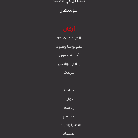
للنشر في العلم
للإشهار
أركان
الحياة والصحة
تكنولوجيا وعلوم
ﺛﻘﺎﻓﺔ وﻓﻧون
إعلام وتواصل
مرئيات
سياسة
دولي
رياضة
مجتمع
قضايا وحوادث
اقتصاد