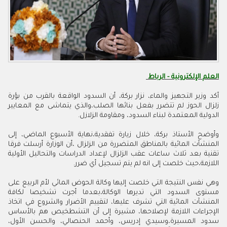
العلم الإلكترونية - الرباط
‬الدولية‭ ‬المعتمدة‭ ‬لبناء‭ ‬السدود،‭ ‬ومقاومة‭ ‬الزلازل‭.‬
‬اللازمة،حيث‭ ‬خلصت‭ ‬إلى‭ ‬انه‭ ‬لم‭ ‬يتم‭ ‬تسجيل‭ ‬أي‭ ‬ضرر‭.‬