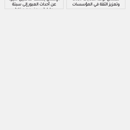
وتعزيز الثقة في المؤسسات
عن أحداث العبور إلى سبتة
ومليلية ويحذر من مخاطر
التضليل الرقمي