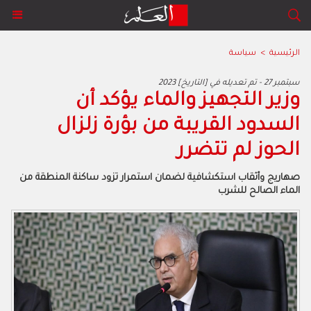
الرئيسية
>
سياسة
2023 سبتمبر 27 - تم تعديله في [التاريخ]
‬الحوز‭ ‬لم‭ ‬تتضرر
‬الماء‭ ‬الصالح‭ ‬للشرب