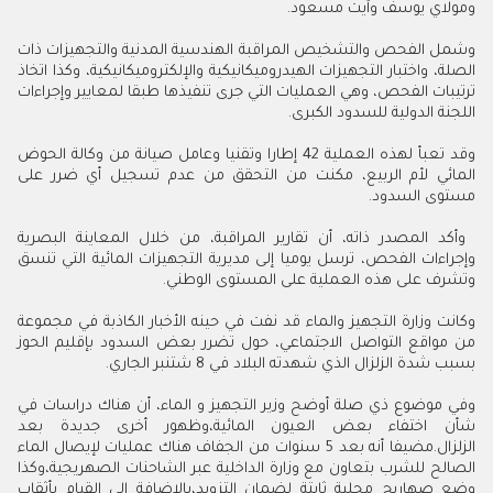
‬ومولاي‭ ‬يوسف‭ ‬وآيت‭ ‬مسعود‭.‬
‬اللجنة‭ ‬الدولية‭ ‬للسدود‭ ‬الكبرى‭.‬
‬مستوى‭ ‬السدود‭.‬
‬وتشرف‭ ‬على‭ ‬هذه‭ ‬العملية‭ ‬على‭ ‬المستوى‭ ‬الوطني‭.‬
‬بسبب‭ ‬شدة‭ ‬الزلزال‭ ‬الذي‭ ‬شهدته‭ ‬البلاد‭ ‬في‭ ‬8‭ ‬شتنبر‭ ‬الجاري‭.‬