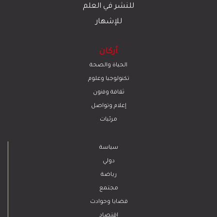
للنشر في العلم
للإشهار
أركان
الحياة والصحة
تكنولوجيا وعلوم
ﺛﻘﺎﻓﺔ وﻓﻧون
إعلام وتواصل
مرئيات
سياسة
دولي
رياضة
مجتمع
قضايا وحوادث
اقتصاد