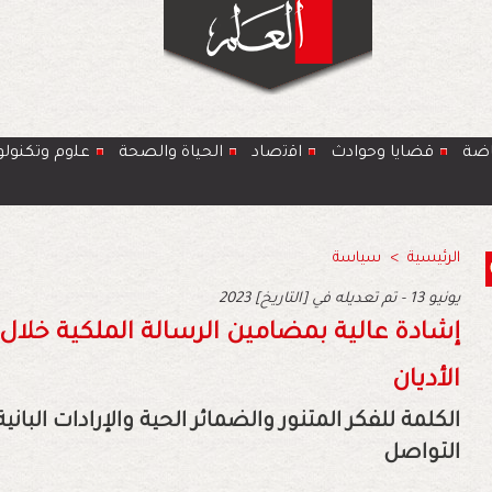
اضة
قضايا وحوادث
اﻗﺗﺻﺎد
الحياة والصحة
ﻋﻠوم وتكنولو
الرئيسية
>
سياسة
2023 يونيو 13 - تم تعديله في [التاريخ]
إشادة عالية بمضامين الرسالة الملكية خلال ا
الأديان
الكلمة للفكر المتنور والضمائر الحية والإرادات البا
التواصل