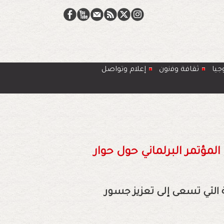
جيا
ﺛﻘﺎﻓﺔ وﻓﻧون
إعلام وتواصل
لمؤتمر البرلماني حول حوار
نية التي تسعى إلى تعزيز جسور