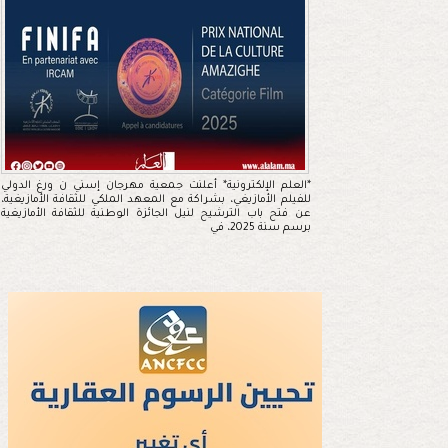
*العلم الإلكترونية* أعلنت جمعية مهرجان إسني ن ورغ الدولي
للفيلم الأمازيغي، بشراكة مع المعهد الملكي للثقافة الأمازيغية،
عن فتح باب الترشيح لنيل الجائزة الوطنية للثقافة الأمازيغية
برسم سنة 2025، في