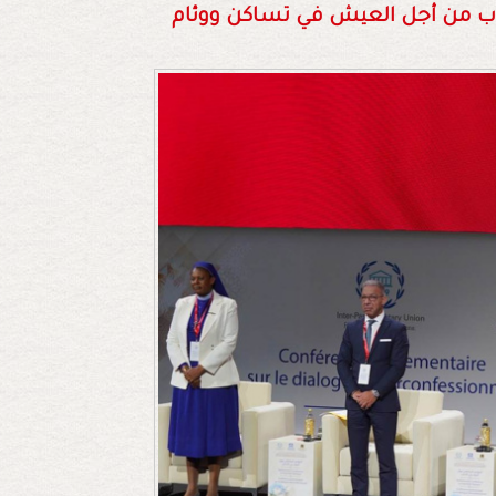
ب من أجل العيش في تساكن ووئام