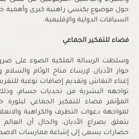
والخبراء والباحثين المرموقين من شتى بقاع
حول موضوع يكتسي راهنية كبرى وأهمية خا
السياقات الدولية والإقليمية.
فضاء
للتفكير
الجماعي
وسلطت الرسالة الملكية الضوء على ضرور
حوار الأديان لإرساء مناخ الوئام والسلام و
إغناء النقاش وتقديم إضافات نوعية للتقريب ب
تواجهه البشرية من تحديات جسام، وذل
المؤتمر فضاء للتفكير الجماعي لبلورة 
لمواجهة دعوات التطرف والكراهية والانغلاق،
يتعلق بصراع الأديان، والحال أن العال
حضارات يسعى إلى إشاعة ممارسات الاضطهاد