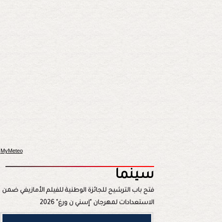
MyMeteo
سينما
فتح باب الترشيح للجائزة الوطنية للفيلم الأمازيغي ضمن
الاستعدادات لمهرجان "إسني ن ورغ" 2026