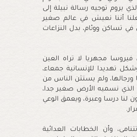
ذي يروم توجيه رسالة نبيلة إلى
لنا أننا نعيش في عالم صغير
ي تساكن ووئام، بدل النزاعات
يروسا مجهريا لا تراه العين
شكل تهديدا للإنسانية جمعاء،
ا ورجالها، ولم يستثن الناس من
 الذي نسميه الأرض صغير جدا،
ن لنا درسا وعبرة، ويعمق الوعي
ار.
نامى، وأن الخطابات العدائية