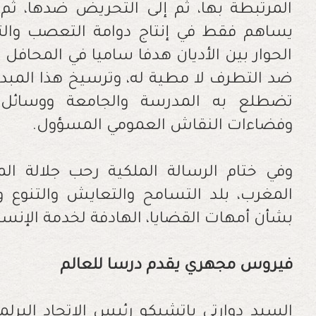
المرتبطة بها، ثم إلى التحريض ضدها، ثم
يساهم فقط في إنتاج دوامة التعصب وال
الحوار بين الأديان هدفا ساميا في المحافل 
ضد التطرف لا مطية له، وترسيخ هذا المبدأ
تضطلع به المدرسة والجامعة ووسائل ا
وفضاءات النقاش العمومي المسؤول.
وفي ختام الرسالة الملكية رحب جلالة ال
المغرب، بلد التسامح والتعايش والتنوع وا
بشأن أمهات القضايا، الهادفة لخدمة الإنس
فيروس
مجهري
يقدم
درسا
للعالم
السيد دوارتي باتشيكو رئيس الاتحاد البرلما