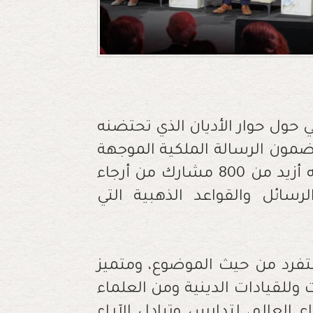
ي حول حوار الأديان الذي تحتضنه
 15 يونيو الجاري بمضمون الرسالة الملكية الموجهة
في سياق أشغال هذا الملتقى الذي حج إليه أزيد من 800 مشارك من أرجاء
سائل والقواعد الذهبية التي
 متفرد من حيث الموضوع، ومتميز
وللقيادات الدينية ومن العلماء