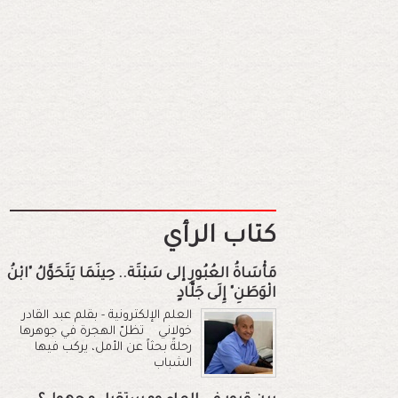
كتاب الرأي
مَأْسَاةُ العُبُورِ إلى سَبْتَة.. حِينَمَا يَتَحَوَّلُ "ابْنُ
الْوَطَنِ" إِلَى جَلَّادٍ
العلم الإلكترونية - بقلم عبد القادر
خولاني تظلّ الهجرة في جوهرها
رحلةً بحثاً عن الأمل، يركب فيها
الشباب