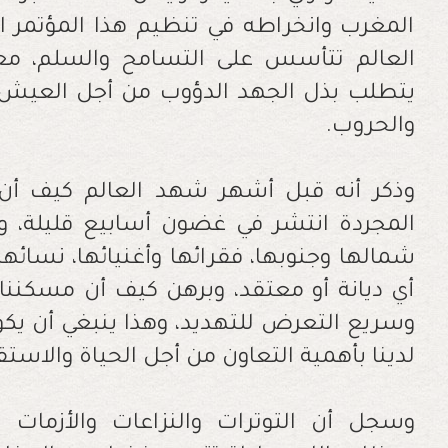
المغرب وانخراطه في تنظيم هذا المؤتمر ال
العالم تتأسس على التسامح والسلم، مع
يتطلب بذل الجهد الدؤوب من أجل العيش ف
والحروب.
وذكر أنه قبل أشهر شهد العالم كيف أن ف
المجردة انتشر في غضون أسابيع قليلة، و
شمالها وجنوبها، فقرائها وأغنيائها، نسائه
أي ديانة أو معتقد، وبرهن كيف أن مسكننا
وسريع التعرض للتهديد، وهذا ينبغي أن يكو
لدينا بأهمية التعاون من أجل الحياة والاستقر
وسجل أن التوترات والنزاعات والأزمات تت