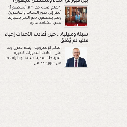
بين قبور في الماء ومستقبل مجهول؟
*بقلم: عبده حقي* لا أستطيع أن
أنظر إلى صور الشباب والقاصرين
وهم يندفعون نحو البحر باعتبارها
مجرد مشاهد عابرة
سبتة ومليلية... حين أعادت الأحداث إحياء
ملفٍ لم يُغلق
العلم الإلكترونية - بقلم فكري ولد
علي أعادت التطورات الأخيرة
المرتبطة بمدينة سبتة، وما رافقها
من عبور عدد من