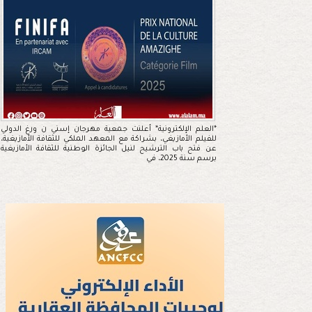
*العلم الإلكترونية* أعلنت جمعية مهرجان إسني ن ورغ الدولي
للفيلم الأمازيغي، بشراكة مع المعهد الملكي للثقافة الأمازيغية،
عن فتح باب الترشيح لنيل الجائزة الوطنية للثقافة الأمازيغية
برسم سنة 2025، في