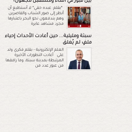
بين قبور في الماء ومستقبل مجهول؟
*بقلم: عبده حقي* لا أستطيع أن
أنظر إلى صور الشباب والقاصرين
وهم يندفعون نحو البحر باعتبارها
مجرد مشاهد عابرة
سبتة ومليلية... حين أعادت الأحداث إحياء
ملفٍ لم يُغلق
العلم الإلكترونية - بقلم فكري ولد
علي أعادت التطورات الأخيرة
المرتبطة بمدينة سبتة، وما رافقها
من عبور عدد من