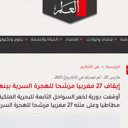
اضة
قضايا وحوادث
اﻗﺗﺻﺎد
الحياة والصحة
ﻋﻠوم وتكنولو
الرئيسية
>
من الأقاليم
2021 مارس 25 - تم تعديله في [التاريخ]
إيقاف 27 مغربيا مرشحا للهجرة السرية بينهم 3 نساء وطفل بالحسيمة
مطاطيا وعلى متنه 27 مغربيا مرشحا للهجرة السرية، بينهم 3 نساء وطفل