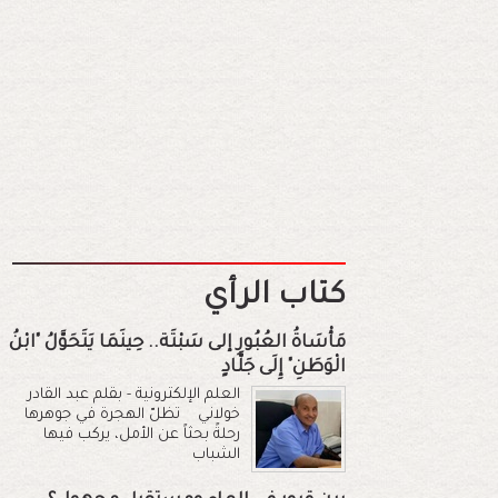
كتاب الرأي
مَأْسَاةُ العُبُورِ إلى سَبْتَة.. حِينَمَا يَتَحَوَّلُ "ابْنُ
الْوَطَنِ" إِلَى جَلَّادٍ
العلم الإلكترونية - بقلم عبد القادر
خولاني تظلّ الهجرة في جوهرها
رحلةً بحثاً عن الأمل، يركب فيها
الشباب