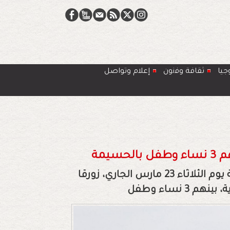
جيا
ﺛﻘﺎﻓﺔ وﻓﻧون
إعلام وتواصل
أوقفت دورية لخفر السواحل التابعة للبحرية الملكية يوم الثلاثاء 23 مارس الجاري، زورقا