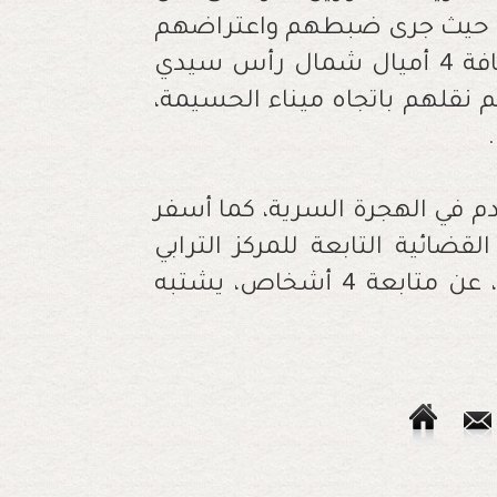
جهز بمحرك قوته 25 حصانا، حيث جرى ضبطهم واعتراضهم
من طرف خفر السواحل المغربية على مسافة 4 أميال شمال رأس سيدي
م نقلهم باتجاه ميناء الحسيمة،
م في الهجرة السرية، كما أسفر
قضائية التابعة للمركز الترابي
للدرك بالحسيمة بأمر من النيابة المختصة، عن متابعة 4 أشخاص، يشتبه