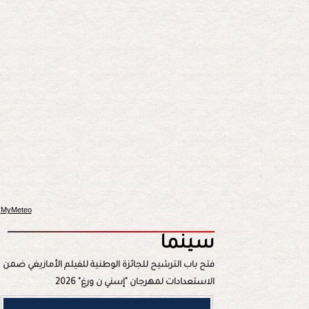
MyMeteo
سينما
فتح باب الترشيح للجائزة الوطنية للفيلم الأمازيغي ضمن
الاستعدادات لمهرجان "إسني ن ورغ" 2026