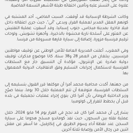
وذلك في إطار تعقب المتورطين في التخطيط لهروب أمرا وتنفيذه،
علاوة على التستر عليه وتأمين اختفائه طيلة الأشهر التسعة الماضية.
وكانت الشرطة الإسبانية قد أوقفت، السبت الماضي، أحد المشتبه في
كونهم العقل المدبر لعملية الفرار، ويدعى "آبي"، حيث جرى اعتقاله داخل
فيلا فاخرة بمدينة ميخاس، جنوب إسبانيا، وقد أسفرت عملية التفتيش
عن العثور على أسلحة نارية محشوة بالذخيرة، وأجهزة تشويش، ولوحات
ترقيم فرنسية مزورة، إضافة إلى سيارة فارهة مسروقة من فرنسا.
وفي المغرب، أعلنت المديرية العامة للأمن الوطني عن توقيف مواطنين
فرنسيين، يبلغان من العمر 28 و38 سنة، كانا موضوع مذكرات توقيف
دولية صادرة عن الإنتربول، مؤكدة أن التنسيق جار مع السلطات
الفرنسية لاستكمال إجراءات التسليم وفق الاتفاقيات الدولية المعمول
بها.
من جهتها، أكدت محامية محمد أمرا أن موكلها قرر القبول بتسليمه إلى
السلطات الفرنسية، متوقعة أن تتم العملية خلال 30 يوما، بينما صرّح
وزير الداخلية الروماني بأن أمرا كان ينوي إجراء عمليات تجميلية في بلده
قبل أن يخطط للفرار إلى كولومبيا.
يشار إلى أن محمد أمرا كان قد نجح في الفرار يوم 14 مايو 2024، خلال
عملية نقله بين السجون، حيث نفذ كوماندو مسلح هجوما على سيارة
السجن عند نقطة أداء رسوم الطريق في إنكارفيل، ما أسفر عن مقتل
اثنين من رجال الأمن وإصابة ثلاثة آخرين.