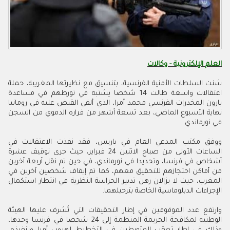
العلم الإلكترونية - وكالات
شنت السلطات الأمنية الفرنسية، بتنسيق مع نظيرتها المغربية، حملة
اعتقالات واسعة طالت 14 شخصا يشتبه في تورطهم في مساعدة
بارون المخدرات الفرنسي محمد أمرا، الذي ألقي القبض عليه في رومانيا
نهاية الأسبوع الماضي، بعد تسعة أشهر من فراره الدموي من السجن
في نورماندي.
ووفق مكتب المدعي العام في باريس، فقد نفذت الاعتقالات في
الساعات الأولى من صباح الاثنين 24 فبراير، حيث جرى توقيف عشرة
أشخاص في فرنسا، وتحديدا في نورماندي، في حين تم نقل أربعة آخرين
من أماكن احتجازهم للتحقيق معهم، كما تم إيقاف شخصين آخرين في
المغرب، حيث لا يزالان رهن تدبير الحراسة النظرية في انتظار استكمال
الإجراءات الدبلوماسية الخاصة بترحيلهما.
وارتفع عدد الموقوفين في إطار التحقيقات التي تُشرف عليها الهيئة
الوطنية لمكافحة الجريمة المنظمة إلى 24 شخصا في فرنسا وحدها،