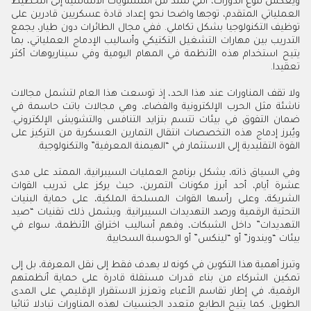
ويعكس تنوع الدورات، التي تمتد من المستويات الأساسية إلى التخطيط
العملياتي المتقدم، توجها واضحا نحو إعداد قادة عسكريين قادرين على
توظيف التكنولوجيا بشكل تكاملي. ففي مجال الطائرات دون طيار، يجمع
التدريب بين مهارات التشغيل التكتيكي وأساليب الإدماج العملياتي، بما
يتيح استخدام هذه الأنظمة في المهام اليومية وفي سيناريوهات أكثر
تعقيدا.
ولا تقف المناورات عند هذا الحد، إذ توسعت هذا العام لتشمل مجالات
ناشئة مثل الحرب الإلكترونية والفضاء، وهي مجالات باتت حاسمة في
ضمان التفوق في بيئات تتسم بتزايد التنافس والتشويش الإلكتروني.
ويُبرز إدماج هذه التخصصات انتقال التمارين العسكرية من التركيز على
القوة التقليدية إلى الاستثمار في “الهيمنة المعرفية” والتكنولوجية.
وفي السياق ذاته، يشكل برنامج العمليات السيبرانية، الممتد على مدى
عشرة أيام، أحد أبرز مكونات التمرين، حيث يركز على تدريب القوات
الشريكة، وعلى رأسها القوات المسلحة الملكية، على حماية البنيات
التحتية الرقمية ورصد التهديدات السيبرانية. ويشمل ذلك تقنيات “صيد
التهديدات” داخل الشبكات، وفهم أساليب اختراق الأنظمة، سواء في
بيئات “ويندوز” أو “لينكس” أو الحوسبة السحابية.
وتبرز أهمية هذا التكوين في كونه لا يهدف فقط إلى نقل المعرفة، بل إلى
تمكين الشركاء من بناء قدرات مستقلة قادرة على حماية أنظمتهم
الرقمية، في إطار تقاسم الأعباء وتعزيز الاستقرار الإقليمي على المدى
الطويل. كما يتيح الطابع متعدد الجنسيات لهذه المناورات تبادلا ثنائيا