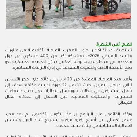
العلم: أنس الشعرة.
تستضيف مدينة أكادير، جنوب المغرب، المرحلة الأكاديمية من مناورات
«الأسد الإفريقي 2026»، بمشاركة أكثر من 400 عسكري من دول
متعددة، في محطة تدريبية نوعية تعكس تحوّل العقيدة العسكرية نحو
دمج الأنظمة الذكية والتقنيات المتقدمة في إدارة النزاعات المعاصرة.
وتُعد هذه المرحلة، الممتدة من 20 أبريل إلى فاتح ماي، حجر الأساس
لباقي مراحل التمرين، حيث تشمل 22 دورة تدريبية مكثفة تهدف إلى
تأهيل المشاركين في مجالات حيوية مثل الطائرات دون طيار، والدفاعات
السيبرانية، والعمليات الفضائية، قبل الانتقال إلى محاكاة القتال
الميداني.
ويؤكد القائمون على البرنامج أن هذا التكوين الأكاديمي لم يعد مجرد
عنصر تكميلي، بل أصبح ركيزة مركزية لتسريع اتخاذ القرار وتحسين
الفعالية العملياتية في بيئات قتالية معقدة.