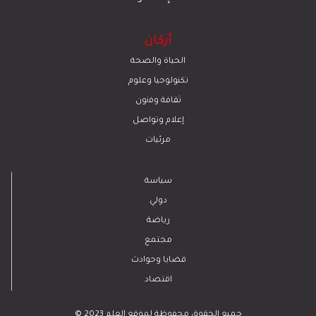
أركان
الحياة والصحة
تكنولوجيا وعلوم
ﺛﻘﺎﻓﺔ وﻓﻧون
إعلام وتواصل
مرئيات
سياسة
دولي
رياضة
مجتمع
قضايا وحوادث
اقتصاد
© 2023 جميع الحقوق محفوظة لموقع العلم