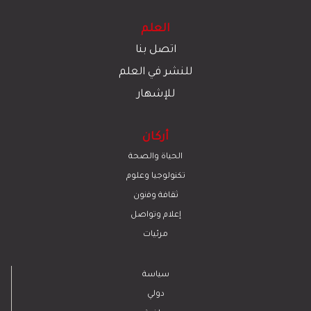
العلم
اتصل بنا
للنشر في العلم
للإشهار
أركان
الحياة والصحة
تكنولوجيا وعلوم
ﺛﻘﺎﻓﺔ وﻓﻧون
إعلام وتواصل
مرئيات
سياسة
دولي