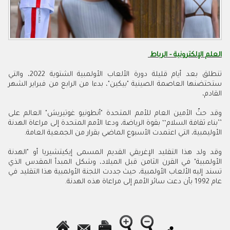
العلم الإلكترونية - الرباط
تنطلق بعد أيام قليلة دورة الألعاب الأولمبية الشتوية 2022، والتي
ستحتضنها العاصمة الصينية "بيكين"، بدءا من الرابع من فبراير الشهر
القادم،
وقد حثّ الأمين العام للأمم المتحدة "أنطونيو غوتيريش" العالم على
’’بناء ثقافة السلام‘‘ بقوة الرياضة، ودعا الأمم المتحدة إلى مراعاة الهدنة
الأوليمبية، التي اعتمدت الأسبوع الماضي بقرار من الجمعية العامة.
وقد ولد هذا التقليد الإغريقي القديم المسمى إيكيتشيريا أو "الهدنة
الأولمبية" في القرن الثامن قبل الميلاد، وشكل المبدأ المقدس الذي
تسند إليه الألعاب الأولمبية، حيث جددت اللجنة الأولمبية هذا التقليد في
عام 1992 بأن دعت سائر الأمم إلى مراعاة هذه الهدنة.