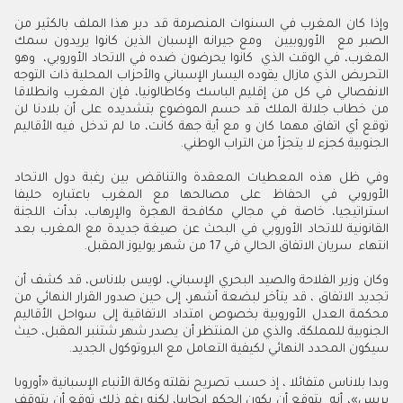
وإذا كان المغرب في السنوات المنصرمة قد دبر هذا الملف بالكثير من
الصبر مع الأوروبيين ومع جيرانه الإسبان الذين كانوا يريدون سمك
المغرب، في الوقت الذي كانوا يحرضون ضده في الاتحاد الأوروبي، وهو
التحريض الذي مازال يقوده اليسار الإسباني والأحزاب المحلية ذات التوجه
الانفصالي في كل من إقليم الباسك وكاطالونيا، فإن المغرب وانطلاقا
من خطاب جلالة الملك قد حسم الموضوع بتشديده على أن بلادنا لن
توقع أي اتفاق مهما كان و مع أية جهة كانت، ما لم تدخل فيه الأقاليم
الجنوبية كجزء لا يتجزأ من التراب الوطني.
وفي ظل هذه المعطيات المعقدة والتناقض بين رغبة دول الاتحاد
الأوروبي في الحفاظ على مصالحها مع المغرب باعتباره حليفا
استراتيجيا، خاصة في مجالي مكافحة الهجرة والإرهاب، بدأت اللجنة
القانونية للاتحاد الأوروبي في البحث عن صيغة جديدة مع المغرب بعد
انتهاء سريان الاتفاق الحالي في 17 من شهر يوليوز المقبل.
وكان وزير الفلاحة والصيد البحري الإسباني، لويس بلاناس، قد كشف أن
تجديد الاتفاق ، قد يتأخر لبضعة أشهر، إلى حين صدور القرار النهائي من
محكمة العدل الأوروبية بخصوص امتداد الاتفاقية إلى سواحل الأقاليم
الجنوبية للمملكة، والذي من المنتظر أن يصدر شهر شتنبر المقبل، حيث
سيكون المحدد النهائي لكيفية التعامل مع البروتوكول الجديد.
وبدا بلاناس متفائلا ، إذ حسب تصريح نقلته وكالة الأنباء الإسبانية «أوروبا
بريس»، أنه يتوقع أن يكون الحكم إيجابيا، لكنه رغم ذلك توقع أن يتوقف