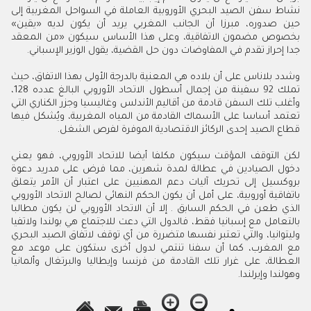
نشاط سفن الصيد البحري الأوروبية العاملة في السواحل المغربية إلى
حين صدوره، مبرزا أن الجانب المغربي يريد أن يكون لديه «يقين»
بخصوص مضمون الاتفاقية، وعلى هذا الأساس سيكون «من المعقد
جدا إحراز تقدم في المفاوضات دون حل القضية، يقول الوزير الإسباني.
وشدد بلاناس على أن بلاده هي المعنية بالدرجة الأولى بهذا الاتفاق، حيث
تملك 92 سفينة من إجمال أسطول الاتحاد الأوروبي البالغ عدده 128،
وأغلب تلك السفن قادمة من أقاليم الأندلس وغاليسيا وجزر الكناري التي
تعتمد أساسا على الأسماك القادمة من المياه المغربية، ويُشكل فيها
قطاع الصيد إحدى الركائز الاقتصادية الموفرة لفرص الشغل.
لكن التوقف المؤقت سيكون مكلفا أيضا للاتحاد الأوروبي، فهو يعني
دخول الصيادين في عطالة لمدة شهرين، مما فرض على مدريد دعوة
بروكسيل إلى تحريك آليات دعم المهنيين على اعتبار أن الأمر يتعلق
باتفاقية أوروبية، على أمل أن يكون الحكم النهائي لصالح الاتحاد الأوروبي
الذي طعن في الحكم السابق . إلا أن الاتحاد الأوروبي لن يكون مطالبا
بالتعامل مع إسبانيا فقط، فالدول التي دعت للاجتماع هي بولندا ولاتفيا
وليتوانيا، والتي تعتبر نفسها متضررة من أي توقف لاتفاق الصيد البحري
مع المغرب، كما أن سفنا تنتمي لدول أخرى ستكون على موعد مع
العطالة، على غرار تلك القادمة من فرنسا وإيطاليا والبرتغال وألمانيا
وهولندا وإيرلندا.