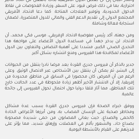
وأشار البيان إلى أن بعض الدول الأفريقية بدأت بالفعل في اتخاذ تدابير
احترازية، بما في ذلك فرض قيود على السفر، وزيادة الفحوصات في نقاط
الدخول الحدودية، وتوفير العلاجات المتاحة. كما دعا الاتحاد الأفريقي
المجتمع الدولي إلى تقديم الدعم الفني والمالي للدول المتضررة، لضمان
استجابة فعالة وشاملة.
ومن جهته، أكد رئيس مفوضية الاتحاد الإفريقي، موسى فكي محمد، أن
الاتحاد لن يدخر جهداً في مساعدة الدول الأعضاء على مواجهة هذا
التحدي الصحي الكبير، مشددا على أهمية التضامن والتعاون بين الدول
الأعضاء لمكافحة هذا الفيروس ومنع انتشاره بشكل أكبر.
جدير بالذكر أن فيروس جدري القردة يعد مرضا نادرا ينتقل من الحيوانات
إلى البشر، ثم يمكن أن ينتقل بين الأشخاص عبر الاتصال الوثيق. وعلى
الرغم من أن المرض كان محصورا في السابق في مناطق محدودة من
إفريقيا، إلا أن الانتشار الأخير أظهر زيادة ملحوظة في عدد الحالات خارج
تلك المناطق، مما أثار قلقا دوليا حول احتمال تحول الفيروس إلى جائحة
عالمية.
ووفق خبراء الصحة فإن فيروس جدري القردة يسبب عدة مشاكل
ومخاطر صحية على الإنسان المصاب به، ومن أبرزها الأعراض الحادة
كالحمى والصداع، حيث يعاني المصابون من حمى شديدة مصحوبة
بصداع حاد، والشعور بآلام في العضلات وإرهاق شديد، مما يؤثر على
قدرتهم على القيام بالأنشطة اليومية.