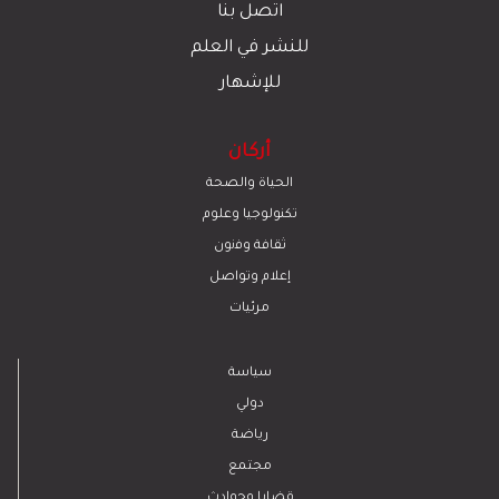
اتصل بنا
للنشر في العلم
للإشهار
أركان
الحياة والصحة
تكنولوجيا وعلوم
ﺛﻘﺎﻓﺔ وﻓﻧون
إعلام وتواصل
مرئيات
سياسة
دولي
رياضة
مجتمع
قضايا وحوادث