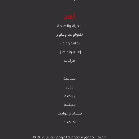
أركان
الحياة والصحة
تكنولوجيا وعلوم
ﺛﻘﺎﻓﺔ وﻓﻧون
إعلام وتواصل
مرئيات
سياسة
دولي
رياضة
مجتمع
قضايا وحوادث
اقتصاد
© 2023 جميع الحقوق محفوظة لموقع العلم