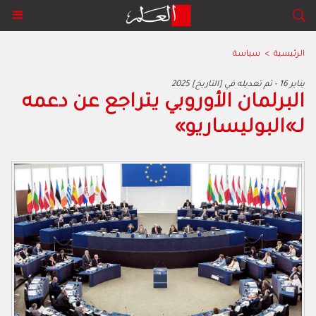
الرئيسية
>
سياسة
2025 يناير 16 - تم تعديله في [التاريخ]
‬لـ»البوليساريو‮»‬