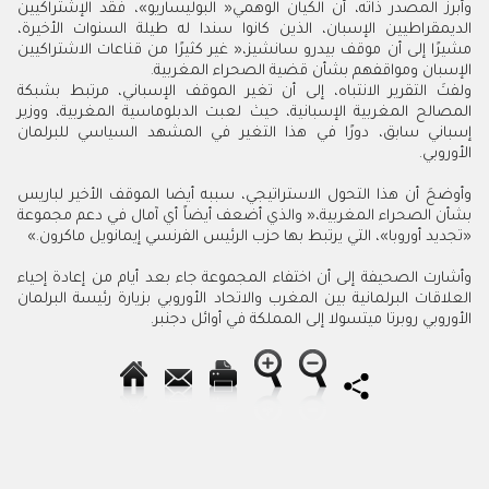
‬الإسبان‭ ‬ومواقفهم‭ ‬بشأن‭ ‬قضية‭ ‬الصحراء‭ ‬المغربية‭. ‬
‬الأوروبي‭.‬
‬‮«‬تجديد‭ ‬أوروبا‮»‬،‭ ‬التي‭ ‬يرتبط‭ ‬بها‭ ‬حزب‭ ‬الرئيس‭ ‬الفرنسي‭ ‬إيمانويل‭ ‬ماكرون‮»‬‭.‬
‬الأوروبي‭ ‬روبرتا‭ ‬ميتسولا‭ ‬إلى‭ ‬المملكة‭ ‬في‭ ‬أوائل‭ ‬دجنبر‭.‬