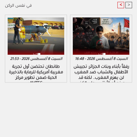
<
>
في نفس الركن
السبت 8 أغسطس 2026 - 16:48
السبت 8 أغسطس 2026 - 21:53
رفقاً بأبناء وبنات الجزائر: تجييش
طانطان تحتضن أول تجربة
الأطفال والشباب ضد المغرب
مغربية أمريكية للرماية بالذخيرة
لن يهزم المغرب.. لكنه قد
الحية ضمن تطوير مركز
يصنع أجيالاً تتربى على الكذب
«AMTEC»
والكراهية والتزوير