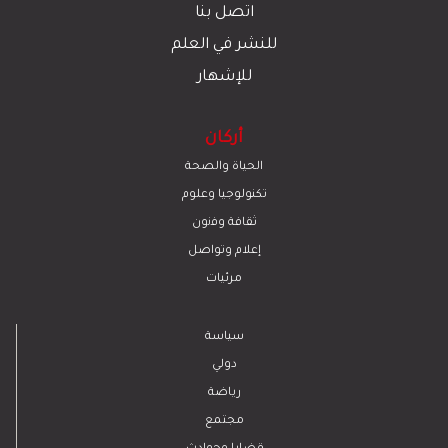
اتصل بنا
للنشر في العلم
للإشهار
أركان
الحياة والصحة
تكنولوجيا وعلوم
ﺛﻘﺎﻓﺔ وﻓﻧون
إعلام وتواصل
مرئيات
سياسة
دولي
رياضة
مجتمع