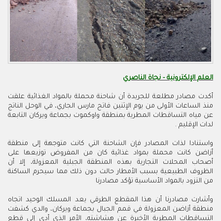
العلم الإلكترونية - نجاة الناصري
أكدت مصادر مطلعة للجريدة أن شاحنة محملة بالمواد الغذائية علقت
منذ الساعات الأولى من يوم الإثنين فاتح مارس الجاري، في الوحل الناتج
عن مياه التساقطات المطرية بمنطقة واوكموت بجماعة ويركان التابعة
لدات الإقليم .
واستنادا لذات المصادر فإن الشاحنة التي كانت متوجهة إلى منطقة
أزاضن كانت محملة بمواد غذائية كان من المفروض توزيعها على
أصحاب المحلات التجارية بهذه المنطقة الجبلية المعزولة، إلا أن
الظروف الطبيعية بسبب الأمطار حالت دون ذلك مما سيحرم الساكنة
من التزود بالمواد الأساسية تؤكد مصادرنا
وأشارت مصادرنا أن هذا المقطع الطرقي يعد المسلك الوحيد اتجاه
منطقة أزاضن المعزولة في قمم الجبال بجماعة ويركان، والدي كشفت
التساقطات المطرية الأخيرة عن هشاشته، الأمر الذي أدى إلى قطع