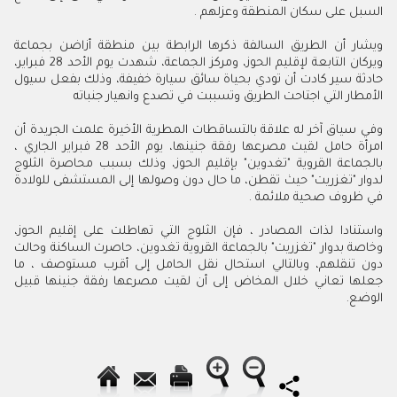
السبل على سكان المنطقة وعزلهم .
ويشار أن الطريق السالفة ذكرها الرابطة بين منطقة أزاضن بجماعة
ويركان التابعة لإقليم الحوز، ومركز الجماعة، شهدت يوم الأحد 28 فبراير،
حادثة سير كادت أن تودي بحياة سائق سيارة خفيفة، وذلك بفعل سيول
الأمطار التي اجتاحت الطريق وتسببت في تصدع وانهيار جنباته
وفي سياق آخر له علاقة بالتساقطات المطرية الأخيرة علمت الجريدة أن
امرأة حامل لقيت مصرعها رفقة جنينها، يوم الأحد 28 فبراير الجاري ،
بالجماعة القروية "تغدوين" بإقليم الحوز، وذلك بسبب محاصرة الثلوج
لدوار "تغزريت" حيث تقطن، ما حال دون وصولها إلى المستشفى للولادة
في ظروف صحية ملائمة .
واستنادا لذات المصادر ، فإن الثلوج التي تهاطلت على إقليم الحوز،
وخاصة بدوار "تغزريت" بالجماعة القروية تغدوين، حاصرت الساكنة وحالت
دون تنقلهم، وبالتالي استحال نقل الحامل إلى أقرب مستوصف ، ما
جعلها تعاني خلال المخاض إلى أن لقيت مصرعها رفقة جنينها قبيل
الوضع.