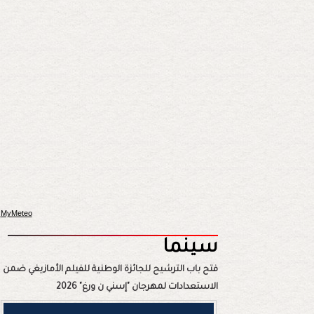
MyMeteo
سينما
فتح باب الترشيح للجائزة الوطنية للفيلم الأمازيغي ضمن
الاستعدادات لمهرجان "إسني ن ورغ" 2026