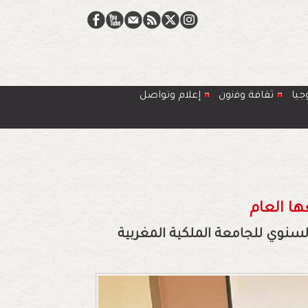
جيا
ﺛﻘﺎﻓﺔ وﻓﻧون
إعلام وتواصل
ها العام
سنوي للجامعة الملكية المغربية