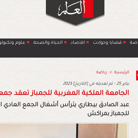
اضة
قضايا وحوادث
اﻗﺗﺻﺎد
الحياة والصحة
ﻋﻠوم وتكنولو
الرئيسية
>
رياضة
2023 يناير 25 - تم تعديله في [التاريخ]
الجامعة الملكية المغربية للجمباز تعقد جمع
عبد الصادق بيطاري يترأس أشغال الجمع العادي ال
للجمباز بمراكش