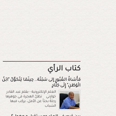
كتاب الرأي
مَأْسَاةُ العُبُورِ إلى سَبْتَة.. حِينَمَا يَتَحَوَّلُ "ابْنُ
الْوَطَنِ" إِلَى جَلَّادٍ
العلم الإلكترونية - بقلم عبد القادر
خولاني تظلّ الهجرة في جوهرها
رحلةً بحثاً عن الأمل، يركب فيها
الشباب