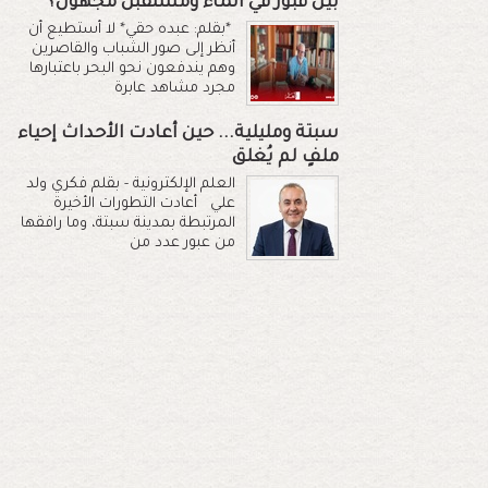
بين قبور في الماء ومستقبل مجهول؟
*بقلم: عبده حقي* لا أستطيع أن
أنظر إلى صور الشباب والقاصرين
وهم يندفعون نحو البحر باعتبارها
مجرد مشاهد عابرة
سبتة ومليلية... حين أعادت الأحداث إحياء
ملفٍ لم يُغلق
العلم الإلكترونية - بقلم فكري ولد
علي أعادت التطورات الأخيرة
المرتبطة بمدينة سبتة، وما رافقها
من عبور عدد من