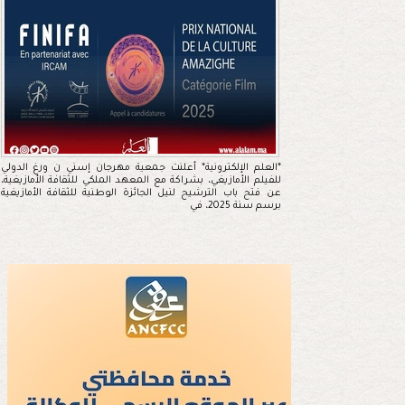
*العلم الإلكترونية* أعلنت جمعية مهرجان إسني ن ورغ الدولي
للفيلم الأمازيغي، بشراكة مع المعهد الملكي للثقافة الأمازيغية،
عن فتح باب الترشيح لنيل الجائزة الوطنية للثقافة الأمازيغية
برسم سنة 2025، في