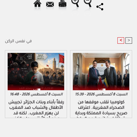
<
>
في نفس الركن
السبت 8 أغسطس 2026 - 15:39
السبت 8 أغسطس 2026 - 16:48
كولومبيا تقلب موقفها من
رفقاً بأبناء وبنات الجزائر: تجييش
الصحراء المغربية.. اعتراف
الأطفال والشباب ضد المغرب
صريح بسيادة المملكة وبداية
لن يهزم المغرب.. لكنه قد
شراكة استراتيجية مع الرباط
يصنع أجيالاً تتربى على الكذب
والكراهية والتزوير