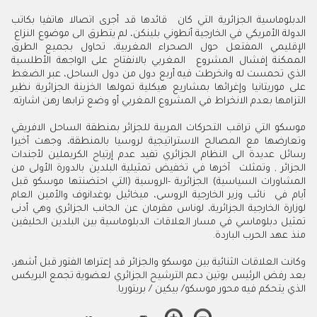
‬الدولة‭ ‬الأمريكي‭ ‬في‭ ‬الخارجية‭ ‬أنطوني‭ ‬بلينكن،‭ ‬لم‭ ‬يتطرق‭ ‬الى‭ ‬موضوع‭ ‬النزاع‮
‬التزامها‭ ‬بعدم‭ ‬الانخراط‭ ‬في‭ ‬المشروع‭ ‬المغربي‭ ‬أو‭ ‬وضع‭ ‬ترابها‭ ‬رهن‭ ‬اشارته‭.‬
‬منذ‭ ‬عهد‭ ‬الحرب‭ ‬الباردة‭ .‬
‬الذي‭ ‬يتحكم‭ ‬فيه‭ ‬محور‭ ‬موسكو‭ /‬بيكين‭ / ‬بريتوريا‭.