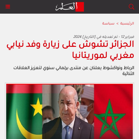
الرئيسية
>
سياسة
2024 فبراير 12 - تم تعديله في [التاريخ]
‬مغربي‭ ‬لموريتانيا‭
‬الثنائية