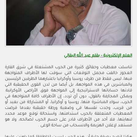
العلم الإلكترونية - بقلم عبد الله البقالي
تناسلت معطيات وحقائق كثيرة من الحرب المشتعلة في شرق القارة
العجوز خالفت مجمل التوقعات التي سوقت لها الأطراف المتواجهة
فيها، ليس فقط من طرف روسيا وأوكرانيا باعتبارهما الطرفين الرئيسين
والمباشرين في هذه المواجهة، بل أيضا من لدن القوى الحقيقية التي
قادتها حساباتها الاستراتيجية إلى المواجهة فوق الأراضي الأوكرانية.
ويمكن المجازفة بالقول، دون أي تردد، إن الأطراف كافة المتواجهة في
الحرب، سواء المباشرة منها، روسيا و أوكرانيا، أو المشاركة من بعيد أو
من قريب، وجدت نفسها في وضعية ورطة حقيقية بعدما فرضت
المعطيات المتعلقة بالحرب استدامتها، واستحالة توقع موعد محدد
لنهايتها، فلا أحد من الأطراف قادر على حسم الحرب لصالحه، ولا هو
مستعد لإعلان الهزيمة والانسحاب من ساحة الوغى .