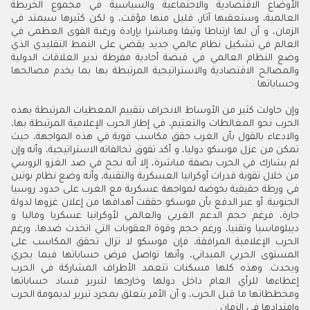
الأوضاع الاقتصادية والاجتماعية والسياسية في مجموع الخريطة
العالمية، وستعقبها آثار، قليل منها مؤقت، و لكن كثيرها سيمتد في
الزمان، و أن لها ارتباطا وثيقا ومباشرا بإرادة ورغبة القوى العظمى في
العالم في تشكيل نظام عالمي جديد يقضي على النمط التقليدي الذي
وضع النظام العالمي في قبضة أحادية مفرطة تدير العلاقات الدولية
والمصالح الاقتصادية والاستراتيجية المرتبطة بها بما يخدم مصالحها
وحساباتها .
وإن حاولت كثير من الأوساط الانحراف بتقييم المعطيات المرتبطة بهذه
الحرب نحو المغالطات والتعتيم، في إطار الحرب الإعلامية المرتبطة بها،
والادعاء بالقول بأن الغرب حقق مكاسب قوية في هذه المواجهة، حيث
تمكن من عزل موسكو دوليا، و أكد تفوق تحالفاته الاستراتيجية، وأنه وإن
لم يشارك في الحرب بصفة مباشرة، إلا أنه نجح في صد الغزو الروسي
من خلال تقوية قدرات أوكرانيا العسكرية والتقنية، وأنه وضع نظام بوتين
في ورطة حقيقية بخوضه لمواجهة عسكرية مع الغرب على حدود روسيا
الجنوبية. أو عبر الدفع بأن موسكو حققت أهدافها من إعلان غزوها لدولة
جارة، فرغم حجم الدعم الغربي والعالمي لأوكرانيا عسكريا وماليا و
ديبلوماسيا وتقنيا، ورغم حجم وقوة العقوبات التي اتخذت ضدها، ورغم
الحرب الإعلامية المرافقة، فإن موسكو لا تزال تحقق المكاسب على
المستوى الحربي الميداني، وأنها تواصل فرض حساباتها فيما يجري
ويحدث. وهذه كلها مسكنات تتعمد الأطراف المشاركة في الحرب
إعطاءها للرأي العام داخل دولها وخارجها لتبرير فساد حساباتها
ومخططاتها ما قبل الحرب، و أن الأمر يتعلق بمجرد تبرير لديمومة الحرب
وامتدادها في الزمان .