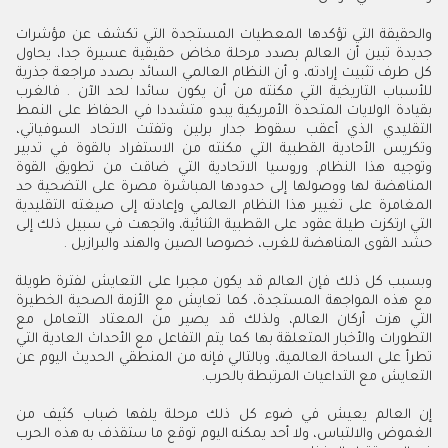
والحقيقة التي تؤكدها المعطيات المستجدة التي تكشف عن مؤشرات
جديدة تبين أن العالم بصدد مرحلة مخاض حقيقية عسيرة جدا، يحاول
كل طرف تثبيت إرادته، و أن النظام العالمي السائد بصدد مراجعة جذرية
للأسباب التاريخية التي مكنته من أن يكون سائدا لحد الآن . فالغرب
بقيادة الولايات المتحدة الأمريكية يبدو متشددا في الحفاظ على النمط
التقليدي الذي أعقب سقوط جدار برلين وتفتت الاتحاد السوفياتي،
وتكريس الأحادية القطبية التي مكنته من الاستفراد بالقوة في تدبير
وتوجيه هذا النظام. وروسيا الاتحادية التي ضاقت من تطويق القوة
المناهضة لها ووصولها إلى حدودها المباشرة مصرة على التضحية حد
المغامرة على تغيير هذا النظام العالمي وإعادته إلى صيغته التقليدية
التي ارتكزت طيلة عقود على القطبية الثنائية، واتجهت في سبيل ذلك إلى
حشد القوى المناهضة للغرب، خصوصا الصين والهند والبرازيل .
وبسبب كل ذلك فإن العالم قد يكون مجبرا على التعايش لفترة طويلة
مع هذه المواجهة المستجدة، كما تعايش مع الأزمة الصحية الخطيرة
التي هزت أركان العالم، ولذلك قد يصير من المعتاد التعامل مع
التطورات والأخبار المتعلقة بها كما يتم التفاعل مع الأحداث العادية التي
تطرأ على الساحة العالمية، وبالتالي فإنه من المنطقي الحديث اليوم عن
التعايش مع التداعيات المرتبطة بالحرب.
إن العالم يعيش في ضوء كل ذلك مرحلة يلفها ضباب كثيف من
الغموض والالتباس، ولا أحد يمكنه اليوم توقع ما ستقذف به هذه الحرب