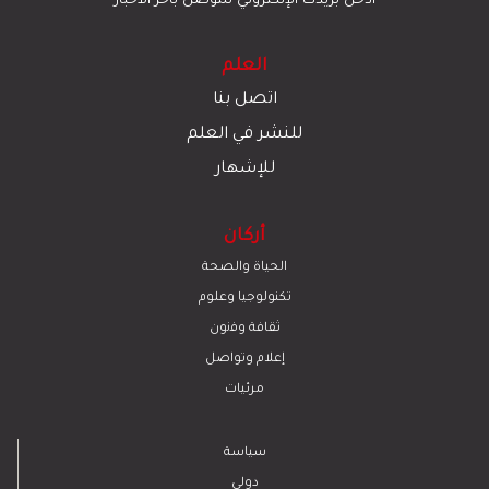
أدخل بريدك الإلكتروني للتوصل بآخر الأخبار
العلم
اتصل بنا
للنشر في العلم
للإشهار
أركان
الحياة والصحة
تكنولوجيا وعلوم
ﺛﻘﺎﻓﺔ وﻓﻧون
إعلام وتواصل
مرئيات
سياسة
دولي