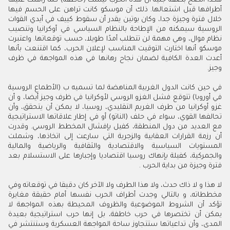
هكذا اتضح بصفة جلية أن هذه الحرب ليست (خاطفة) كما راهنت عليها
أطرافها قبل اشتعالها. ذلك أن موسكو كانت تراهن على الحسم فيها
خلال فترة وجيزة جدا، وكان بوتين يقدر أن سقوط كييف في أيدي القوات
الروسية سيمكنه من الإطاحة بالنظام السياسي في أوكرانيا وتنصيب
نظام موال، وهي مهمة لن تتطلب أمدًا طويلا، حسب توقعاتها. واعتبرت
موسكو أنها اختارت التوقيت المناسب لإعلان الحرب، كما اقتنعت بأنها
أعدت العدة الكافية لضمان نجاح رهانها في هذه المواجهة في ظرف
وجيز.
في حين كانت الدول الغربية المناهضة لما تسميه ب (الأطماع الروسية
في أوروبا) تتوقع فشل الغزو الروسي لأوكرانيا في ظرف وجيز أيضا، و أن
غزو أوكرانيا من طرف الغريم التقليدي، روسيا، لا يمكن أن يتحقق، وأن
تحالفها القوي، سواء في حلف (الناتو) أو في إطار علاقاتها الاستراتيجية
مع العديد من دول المنطقة، كفيل بإفشال المخطط الروسي. وقدرت
أن رزمة القرارات العقابية والزجرية التي سارعت إلى اتخاذها، وشملت
المستويات السياسية والاقتصادية والثقافية والرياضية والمالية
والجمركية، كفيلة بإنهاك روسيا اقتصاديا وإجبارها على الاستسلام بعد
فترة وجيزة من بداية الحرب .
لا هذا و لا ذاك حدث، ولا هذا الطرف ولا الآخر كان دقيقا في توقعاته وفي
مخططاته، و بالتالي وجدت أطراف الحرب نفسها أمام حقيقة مغايرة
تؤكد أن الشروط الموضوعية والظروف المحيطة بهذه المواجهة لا
يمكن أن تختصرها في حرب خاطفة، بل إنها حرب استراتيجية بعيدة
المدى، وأن تداعياتها ستتجاوز ساحة المواجهة العسكرية وستنتشر في