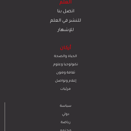
العلم
اتصل بنا
للنشر في العلم
للإشهار
أركان
الحياة والصحة
تكنولوجيا وعلوم
ﺛﻘﺎﻓﺔ وﻓﻧون
إعلام وتواصل
مرئيات
سياسة
دولي
رياضة
مجتمع