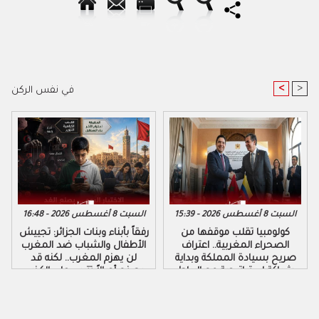
<
>
في نفس الركن
السبت 8 أغسطس 2026 - 15:39
السبت 8 أغسطس 2026 - 16:48
كولومبيا تقلب موقفها من
رفقاً بأبناء وبنات الجزائر: تجييش
الصحراء المغربية.. اعتراف
الأطفال والشباب ضد المغرب
صريح بسيادة المملكة وبداية
لن يهزم المغرب.. لكنه قد
شراكة استراتيجية مع الرباط
يصنع أجيالاً تتربى على الكذب
والكراهية والتزوير