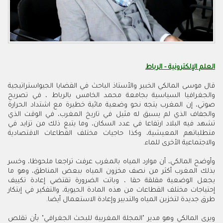
العلم الإلكترونية - الرباط
قال موسى المالكي الخبير والأستاذ الباحث في القضايا الجيواستراتيجية
والجغرافيا السياسية بجامعة محمد الخامس بالرباط ، في تصريح
صوتي، إن المغرب يتجه نحو وضعية مائية خطيرة مع اشتداد الحرارة
والجفاف الذي لم يسبق له مثيل في تاريخ المغرب، في الوقت الذي
تشهد فيه البلاد ارتفاعا في عدد السكان، وما يتبع ذلك من تزايد في
متطلباتهم المعيشية، وكذا حاجيات مختلف القطاعات الاقتصادية
والاجتماعية الأخرى للماء.
وأوضح المالكي، أن موارد المياه بالمغرب عرفت تراجعا ملحوظا، وخسر
بذلك المغرب أكثر من نصف مخزون المياه ببعض المناطق، وهو ما
يجعل الوضعية مقلقة حقا ، وباتت الضرورة تقتضي إعادة تكييف
إحتياجات مختلف القطاعات من هذه المادة الحيوية، والتفكير في إبتكار
طرق جديدة لتخزين المياه والتدبير وإعادة الاستعمال أيضا.
ويرى المالكي وهو مدير "المجلة المغربية للبحث الجغرافي" بأن تقلص