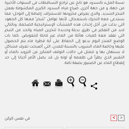
نسبة الملء بالسدود هو ناتج عن تراجع التساقطات في السنوات الأخيرة
من جهة، و من جهة أخرى، ضياع مياه السدود الكبرى المكشوفة بفعل
التبخر الشديد، والذي يعرض مخزونها للاستنزاف، إضافة إلى التوحل؛ مما
يستدعي معه التحرك باستعجال، لأنها عوامل "تتبخر" معها كل الجهود
التي بذلت من أجل إحداث هذه المنشآت الإستراتيجية الضخمة، وبالتالي
لابد من التفكير في طرق بديلة وجديدة لتخزين المياه والحد من التبخر
التي نفقد معه كميات هائلة من الماء غير قابلة للتعويض ،كما بات
الوضع المنذر اليوم يدعو إلى الحفاظ على أية قطرة ماء يتم الحصول
عليها وخاصة الماء الشروب بالنسبة للمدن، التي أصبحت تعرف مشاكل
لا يستهان بها و تتمثل في حالات التوقف المتكرر عن التزويد بالماء أو
التغيير الذي يطرأ في طعمه أو لونه بل قد يصل الأمر أحيانا إلى حد
إنقطاع الماء عن الصنبور بصفة تامة..
<
>
في نفس الركن