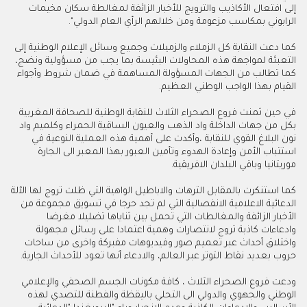
إلى افتعال الأكاذيب والترويج للأخبار الزائفة لمغالطة سكان مخيمات
الرابوني بمكاسب مزعومة ومن خلالهم الرأي العام الدولي".
كما دعت النقابة كل الزملاء والزميلات وجميع وسائل الإعلام الوطنية إلى
التعبئة لمواجهة هذه المحاولات البئيسة بما يجب من مسؤولية ونضج،
كما تطالب من الجهات المسؤولة المساهمة في ضمان شروط وأجواء
القيام بهذا الواجب الوطني العظيم.
في حين ثمنت فروع الصحراء الثلاث للنقابة الوطنية للصحافة المغربية
بكل من جهات الداخلة واد الذهب والعيون الساقية الحمراء وكلميم واد
نون البلاغ القوي للنقابة ،وأكدت على أهمية هذه العملية النوعية في
استتباب الأمن وإعادة الهدوء وتأمين العبور بهذا المعبر الى الجارة
موريتانيا وباقي البلدان الافريقية.
كما استنكرت بالمقابل الترهات والاباطيل الواهية التي ظلت تروج لها الآلة
الدعائية الاعلامية الانفصالية التي لم تجد حرجا في تسويق مجموعة من
الأخبار الزائفة والمغالطات التي تحمل بين ثناياها تضليلا مغرضا
وادعاءات كاذبة تروج لانتصارات وهمية اعتمادا على رسائل مجهولة
واختلاق أحداث عبر تعميم صور وفيديوهات مفبركة واخرى من ساحات
حروب بعديد نقاط التوتر عبر العالم، والادعاء أنها تعود للأحداث الجارية.
ودعت فروع الصحراء الثلاث ، كافة مكونات الجسم الصحفي والإعلامي
الوطني والجهوي والدولي الى التحلي باليقظة والفطنة للتصدي لهذه