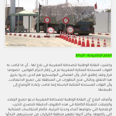
العلم الإلكترونية - الرباط
واعتبرت النقابة الوطنية للصحافة المغربية في بلاغ لها ، أن ما قامت به
القوات المسلحة الملكية المغربية تم في إطار احترام القوانين، خصوصا
قرار وقف إطلاق النار، وأن انفصاليي البوليساريو هم الذين بادروا بخرق
هذا الاتفاق وبالتالي فتح التطورات في المنطقة على جميع الاحتمالات،
وأن القوات المسلحة الملكية الباسلة إنما قامت بإعادة الأوضاع إلى
طبيعتها.
وأضاف البلاغ "إن النقابة الوطنية للصحافة المغربية تدعو جميع الزملاء
والزميلات للتعبئة الكاملة في هذه الظروف الدقيقة للتصدي للحرب
الإعلامية التي يخوضها أعداء وحدتنا الترابية، فأمام الانتكاسات المتتالية
التي راكموها، وكان آخرها تطهير منطقة الكركرات من مسخريهم، التجأوا