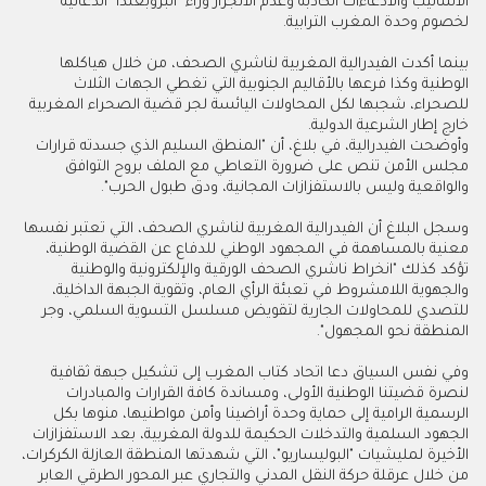
الأساليب والادعاءات الكاذبة وعدم الانجرار وراء "البروبغندا "الدعائية
لخصوم وحدة المغرب الترابية.
بينما أكدت الفيدرالية المغربية لناشري الصحف، من خلال هياكلها
الوطنية وكذا فرعها بالأقاليم الجنوبية التي تغطي الجهات الثلاث
للصحراء، شجبها لكل المحاولات اليائسة لجر قضية الصحراء المغربية
خارج إطار الشرعية الدولية.
وأوضحت الفيدرالية، في بلاغ، أن "المنطق السليم الذي جسدته قرارات
مجلس الأمن تنص على ضرورة التعاطي مع الملف بروح التوافق
والواقعية وليس بالاستفزازات المجانية، ودق طبول الحرب".
وسجل البلاغ أن الفيدرالية المغربية لناشري الصحف، التي تعتبر نفسها
معنية بالمساهمة في المجهود الوطني للدفاع عن القضية الوطنية،
تؤكد كذلك "انخراط ناشري الصحف الورقية والإلكترونية والوطنية
والجهوية اللامشروط في تعبئة الرأي العام، وتقوية الجبهة الداخلية،
للتصدي للمحاولات الجارية لتقويض مسلسل التسوية السلمي، وجر
المنطقة نحو المجهول".
وفي نفس السياق دعا اتحاد كتاب المغرب إلى تشكيل جبهة ثقافية
لنصرة قضيتنا الوطنية الأولى، ومساندة كافة القرارات والمبادرات
الرسمية الرامية إلى حماية وحدة أراضينا وأمن مواطنيها، منوها بكل
الجهود السلمية والتدخلات الحكيمة للدولة المغربية، بعد الاستفزازات
الأخيرة لمليشيات "البوليساريو"، التي شهدتها المنطقة العازلة الكركرات،
من خلال عرقلة حركة النقل المدني والتجاري عبر المحور الطرقي العابر