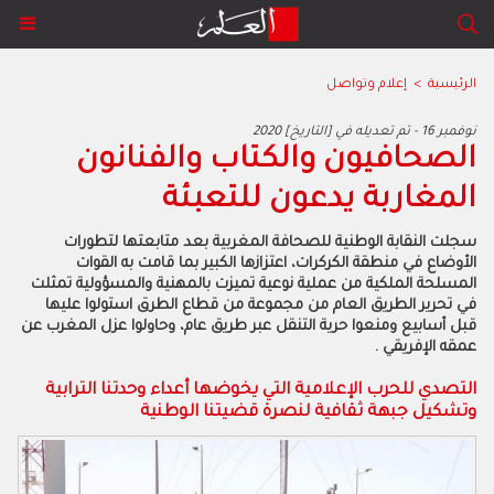
الرئيسية
>
إعلام وتواصل
2020 نوفمبر 16 - تم تعديله في [التاريخ]
الصحافيون والكتاب والفنانون
المغاربة يدعون للتعبئة
سجلت النقابة الوطنية للصحافة المغربية بعد متابعتها لتطورات
الأوضاع في منطقة الكركرات، اعتزازها الكبير بما قامت به القوات
المسلحة الملكية من عملية نوعية تميزت بالمهنية والمسؤولية تمثلت
في تحرير الطريق العام من مجموعة من قطاع الطرق استولوا عليها
قبل أسابيع ومنعوا حرية التنقل عبر طريق عام، وحاولوا عزل المغرب عن
عمقه الإفريقي .
التصدي للحرب الإعلامية التي يخوضها أعداء وحدتنا الترابية
وتشكيل جبهة ثقافية لنصرة قضيتنا الوطنية