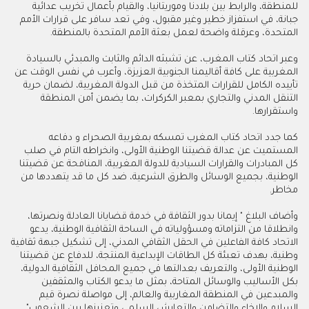
للمنطقة، والرابط بين بلادنا وموريتانيا، والقيام بأعمال تخريب عدائية
جبانة، في استفزاز خطير وغير مقبول، وفي تعد سافر على قرارات الأمم
المتحدة، وعرقلة واضحة لعمل بعثة الأمم المتحدة بالمنطقة.
وعبر اتحاد كتاب المغرب، عن تشبثه الدائم والثابت والمبدئي بالسيادة
المغربية على كافة أقاليمنا الجنوبية العزيزة، وأعرب في نفس الوقت عن
تأييده الكامل للقرارات المتخذة من قبل الدولة المغربية، لضمان حرية
التنقل المدني والتجاري بمعبر الكركرات، بما يضمن أمن المنطقة
واستقرارها.
كما جدد اتحاد كتاب المغرب تمسكه بمغربية الصحراء و دفاعه
المستميت عن عدالة قضيتنا الوطنية الأولى، وانخراطه التام في صلب
كل المبادرات والقرارات السيادية للدولة المغربية، المنافحة عن قضيتنا
الوطنية، بجميع الوسائل والطرق الشرعية، ضد كل ما قد يتهددها من
مخاطر.
وأضاف البلاغ " إيمانا بدور الثقافة في خدمة قضايانا العادلة ونصرتها،
وانطلاقا من التزاماته ومسؤولياته في الساحة الثقافية الوطنية، يدعو
الاتحاد كافة الفاعلين في الحقل الثقافي المدني، إلى تشكيل جبهة ثقافية
وطنية، بهدف تعبئة كل الطاقات الإبداعية المنتجة، للدفاع عن قضيتنا
الوطنية الأولى، والتعريف بعدالتها في جميع المحافل الثقافية الدولية،
بكل الأساليب والوسائل المتاحة، بمثل ما يدعو الكتاب والمثقفين
والمبدعين في المنطقة المغاربية والعالم، إلى مواصلة نصرة قيم
السلام والإخاء والتضامن والتعايش السلمي وتعزيزها بين الشعوب".