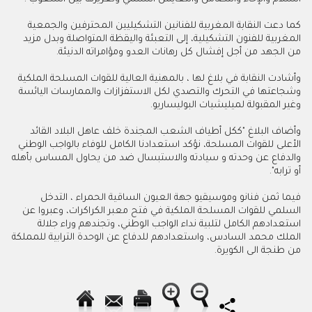
كما دعت النقابة المغربية للفنانين التشكيليين المحترفين والجمعية
المغربية للفنون التشكيلية، إلى التعبئة واليقظة المتواصلة وبدل مزيد
من الجهد من أجل إفشال كل رهانات العدو ومؤامراته الدنيئة.
وأشادت النقابة في بلاغ لها ، بالمهنية العالية للقوات المسلحة الملكية
وشجاعتها في التحرك والتصدي لكل الاستفزازات والممارسات اليائسة
وغير المقبولة لميليشيات البوليساريو.
وأضاف البلاغ "ككل أطياف الشعب المجندة خلف عاهل البلاد القائد
الأعلى للقوات المسلحة، نؤكد استعدادنا الكامل للوفاء بالواجب الوطني
والدفاع عن وحدته و سيادته والاستبسال ضد من يحاول المساس بأهله
أو ترابه".
فيما ثمن فنانو وموسيقيو جهة العيون الساقية الحمراء ، التدخل
السلمي للقوات المسلحة الملكية في فتح معبر الكراكرات، وعبروا عن
استعدادهم الكامل لتلبية نداء الواجب الوطني، وتجندهم وراء جلالة
الملك محمد السادس، واستعدادهم للدفاع عن الوحدة الترابية للمملكة
من طنجة الى الكويرة.