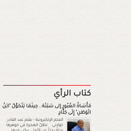
كتاب الرأي
مَأْسَاةُ العُبُورِ إلى سَبْتَة.. حِينَمَا يَتَحَوَّلُ "ابْنُ
الْوَطَنِ" إِلَى جَلَّادٍ
العلم الإلكترونية - بقلم عبد القادر
خولاني تظلّ الهجرة في جوهرها
رحلةً بحثاً عن الأمل، يركب فيها