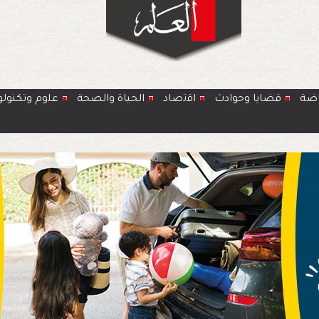
اضة
قضايا وحوادث
اﻗﺗﺻﺎد
الحياة والصحة
ﻋﻠوم وتكنولو