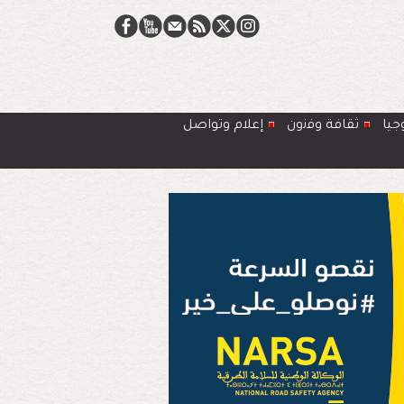
جيا
ﺛﻘﺎﻓﺔ وﻓﻧون
إعلام وتواصل