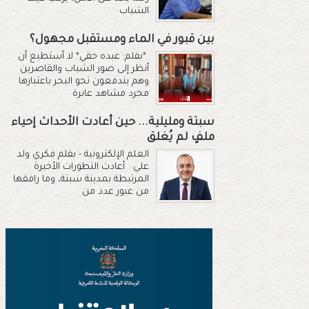
الشباب
بين قبور في الماء ومستقبل مجهول؟
*بقلم: عبده حقي* لا أستطيع أن
أنظر إلى صور الشباب والقاصرين
وهم يندفعون نحو البحر باعتبارها
مجرد مشاهد عابرة
سبتة ومليلية... حين أعادت الأحداث إحياء
ملفٍ لم يُغلق
العلم الإلكترونية - بقلم فكري ولد
علي أعادت التطورات الأخيرة
المرتبطة بمدينة سبتة، وما رافقها
من عبور عدد من