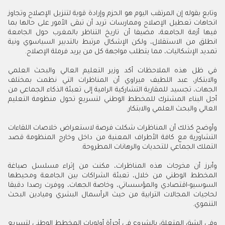
وتابع بقوله إن المرتقب اليوم هو الحزم وإرادة قوية لتنزيل الإصلاح وتجاوز
اتجاهات تعطيل الإصلاح وممارسات تريد أن تبقى الأمور على حالها بما
فيها أزمة الجامعة، مضيفا أن تاريخ التناظر بالمغرب حول الجامعة
انطلق من الاستقلال، ولكن الإشكال مرتبط بالتدبير السياسوي ونية
تمديد الإشكاليات، مما يتطلب مواجهة كل من يريد فرملة الإصلاح.
في ظل هذه الملاحظات أكد وزير التعليم العالي والبحث العلمي
والابتكار، عبد اللطيف ميراوي أن المناظرات التي نظمت بمختلف
الجهات، تجسيد للمقاربة التشاركية الرامية إلى تعبئة الذكاء الجماعي من
أجل البناء المشترك للمخطط الوطني لتسريع تحول منظومة التعليم
العالي والبحث العلمي والابتكار.
وأوضح كذلك أن المناظرات شكلت فرصة لاستعراض خلاصات اللقاءات
التشاورية مع كافة الأطراف المعنية من داخل وخارج المنظومة قصد
التملك الجماعي للتحديات والرهانات المطروحة.
وأبرز أن مخرجات هذه المناظرات، مكنت من إثراء مسلسل صياغة
المخطط الوطني من خلال، تعبئة الشراكات بين الجامعة ومحيطها
السوسيو-اقتصادي والمؤسساتي، وخاصة الجهات، ووفرت رصدا دقيقا
لحاجيات المجالات الترابية من حيث الرأسمال البشري وميادين البحث
التنموي.
وفي الشق المتعلق بالشروع في أجرأة أولويات المخطط الوطني لتسريع