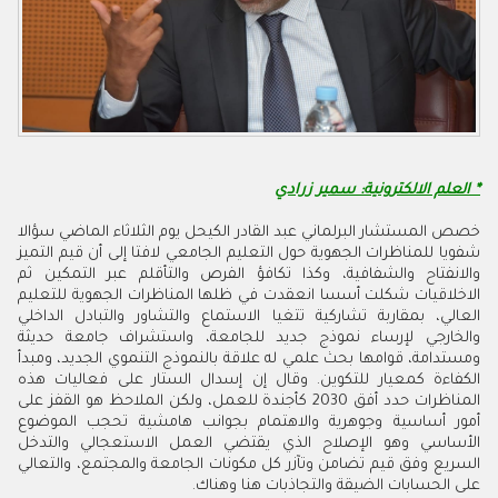
* العلم الالكترونية: سمير زرادي
خصص المستشار البرلماني عبد القادر الكيحل يوم الثلاثاء الماضي سؤالا
شفويا للمناظرات الجهوية حول التعليم الجامعي لافتا إلى أن قيم التميز
والانفتاح والشفافية، وكذا تكافؤ الفرص والتأقلم عبر التمكين ثم
الاخلاقيات شكلت أسسا انعقدت في ظلها المناظرات الجهوية للتعليم
العالي، بمقاربة تشاركية تتغيا الاستماع والتشاور والتبادل الداخلي
والخارجي لإرساء نموذج جديد للجامعة، واستشراف جامعة حديثة
ومستدامة، قوامها بحث علمي له علاقة بالنموذج التنموي الجديد، ومبدأ
الكفاءة كمعيار للتكوين. وقال إن إسدال الستار على فعاليات هذه
المناظرات حدد أفق 2030 كأجندة للعمل، ولكن الملاحظ هو القفز على
أمور أساسية وجوهرية والاهتمام بجوانب هامشية تحجب الموضوع
الأساسي وهو الإصلاح الذي يقتضي العمل الاستعجالي والتدخل
السريع وفق قيم تضامن وتآزر كل مكونات الجامعة والمجتمع، والتعالي
على الحسابات الضيقة والتجاذبات هنا وهناك.