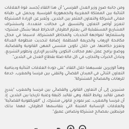
ومن جانبه صرح وزير العدل الفرنسي" أن هذا اللقاء يُجسد قوة العلاقات
الثنائية بين المملكة المغربية والجمهورية الفرنسية. ويحمل في طياته
معاني الشراكة والتعاون المثمر بين البلدين، ويُعبر عن الإرادة المشتركة
لتعزيز أواصر التعاون والتنسيق في مجالات متعددة، واستشراف
المشاريع المستقبلية التي يعتزم الطرفان الانخراط فيها بشكل مشترك؛
واستثمارها لمواجهة التحديات والمخاطر المشتركة، لاسيما في مجال
مكافحة الإرهاب والجريمة المنظمة. إضافة لتحديث منظومة العدالة
وتعزيز حكامتها، من خلال تكوين منتسبي المهن القانونية والقضائية،
ووضع برامج عمل تهم مجالات التكوين والتدبير الإداري وتطوير التشريع،
وتبادل الخبرات والتجارب في كل ماله صلة بقطاع العدل في البلدين".
وهنأ الوزيرين نفسيهما خلال اللقاء "على جودة العلاقات الثنائية ودينامية
التعاون الثنائي في الميدان القضائي والتقني بين فرنسا والمغرب، خدمة
للرهانات والمصالح المشتركة".
مشيرين إلى أن التعاون القانوني والقضائي بين فرنسا والمغرب "يندرج
ضمن تقاليد روابط الثقة، وهي تقاليد كثيفة وغنية تاريخيا بين البلدين. إذ
أن فرنسا والمغرب، عبر نموذج قانوني مشترك، ل "الفرنكفونية القضائية"
والعلاقات الإنسانية المتينة التي يتقاسمها الطرفان، فهما بذلك
مرتبطين بمصالح مشتركة وتضامن عميق".