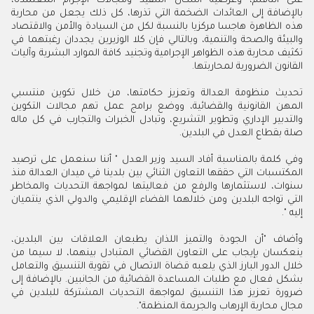
على التأقلم، وعرضية أشكال التنفيذ ومجالات الإجرام المعتمدة،
بالإضافة إلى العائدات الضخمة التي تذرها، كل ذلك يجعل من محاربة
هذه الظاهرة هاجسا مركزيا بالنسبة لكل من السيادة والأمن والاقتصاد
والبيئة والصحة والتنمية، وبالتالي فإن كلا الوزيرين يجددان رغبتهما في
تكثيف محاربة هذه الظواهر الإجرامية وتجنيد كافة الموارد البشرية وآليات
القانون الضرورية لمحاربتها.
تحديث منظومة العدالة وتعزيز حكامتها، من خلال تكوين منتسبي
المهن القانونية والقضائية، ووضع برامج عمل تهم مجالات التكوين
والتدبير الإداري وتطوير التشريع، وتبادل الخبرات والتجارب في كل ماله
صلة بقطاع العدل في البلدين.
وفي كلمة بالمناسبة أفاد السيد وزير العدل " أننا سنعمل على ترصيد
المكتسبات التي حققها التعاون الثنائي بين بلدينا في ميدان العدالة منذ
سنوات، لاستثمارها والرفع من فعاليتها لمواجهة التحديات والمخاطر
التي تواجه البلدين ومن خلالهما الفضاء الإقليمي والدولي الذي ينتميان
إليه ".
وأضاف "أن الجودة والتميز اللذان يطبعان العلاقات بين البلدين،
ينعكسان بإيجاب على التعاون القضائي المتبادل بينهما، لا سيما من
خلال الدور البارز الذي يلعبه قضاة الاتصال في تقوية التنسيق والتعامل
بشكل فعال مع طلبات المساعدة القضائية من الجانبين. بالإضافة إلى
ضرورة تعزيز هذا التنسيق لمواجهة التحديات المشتركة للبلدين في
مجال محاربة الإرهاب والجريمة المنظمة".