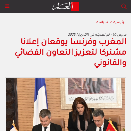
الرئيسية
>
سياسة
2025 مارس 10 - تم تعديله في [التاريخ]
المغرب وفرنسا يوقعان إعلانا
مشتركا لتعزيز التعاون القضائي
والقانوني