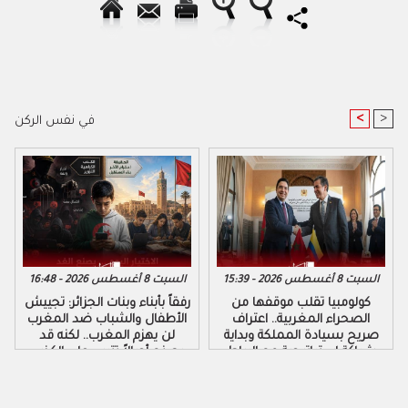
<
>
في نفس الركن
السبت 8 أغسطس 2026 - 15:39
السبت 8 أغسطس 2026 - 16:48
كولومبيا تقلب موقفها من
رفقاً بأبناء وبنات الجزائر: تجييش
الصحراء المغربية.. اعتراف
الأطفال والشباب ضد المغرب
صريح بسيادة المملكة وبداية
لن يهزم المغرب.. لكنه قد
شراكة استراتيجية مع الرباط
يصنع أجيالاً تتربى على الكذب
والكراهية والتزوير