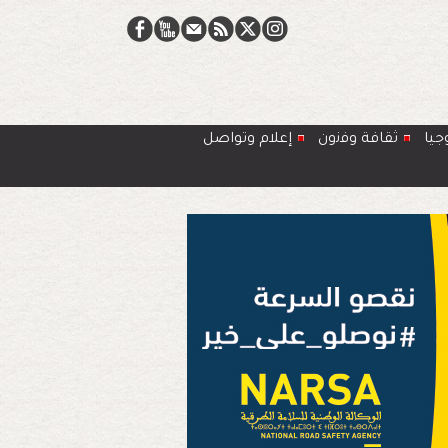
جيا
ﺛﻘﺎﻓﺔ وﻓﻧون
إعلام وتواصل