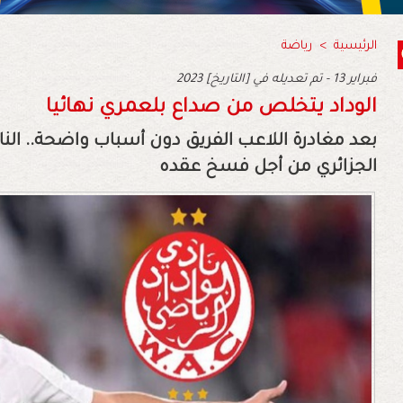
الرئيسية
>
رياضة
2023 فبراير 13 - تم تعديله في [التاريخ]
الوداد يتخلص من صداع بلعمري نهائيا
بعد مغادرة اللاعب الفريق دون أسباب واضحة.. ال
الجزائري من أجل فسخ عقده