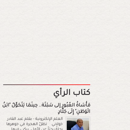
كتاب الرأي
مَأْسَاةُ العُبُورِ إلى سَبْتَة.. حِينَمَا يَتَحَوَّلُ "ابْنُ
الْوَطَنِ" إِلَى جَلَّادٍ
العلم الإلكترونية - بقلم عبد القادر
خولاني تظلّ الهجرة في جوهرها
رحلةً بحثاً عن الأمل، يركب فيها