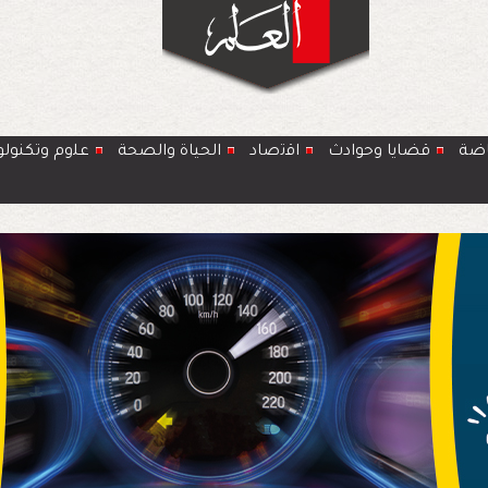
اضة
قضايا وحوادث
اﻗﺗﺻﺎد
الحياة والصحة
ﻋﻠوم وتكنولو