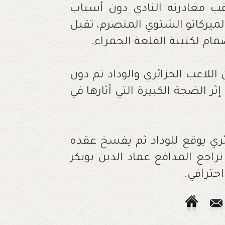
ب مغادرته النادي دون أسباب
لميركاتو الشتوي المنصرم، تقبل
مام لكتيبة القلعة الحمراء.
للاعب الجزائري والوداد تم دون
ر الضجة الكبيرة التي آثارها في
ئري يوقع للوداد ثم يفسخ عقده
جع المدافع عماد الدين بوبكر
حترافي.