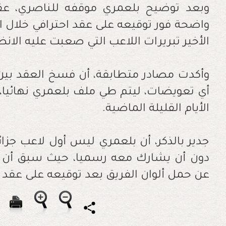
وبعد توضيح بلعمري موقفه للناصري، عق
واضحة فور توقيعه على عقد احترافي خلال ا
الأخير تبريرات اللاعب التي صعبت عليه الانض
وأكدت مصادر متطابقة، أن فسخ العقد بين ا
أي تعويضات، ليتم طي ملف بلعمري نهائيا، إث
الأيام القليلة الماضية.
جدير بالذكر، أن بلعمري ليس أول لاعب جزا
دون أن يشارك معه رسميا، حيث سبق أن ترا
عن حمل ألوان الفريق بعد توقيعه على عقد ا