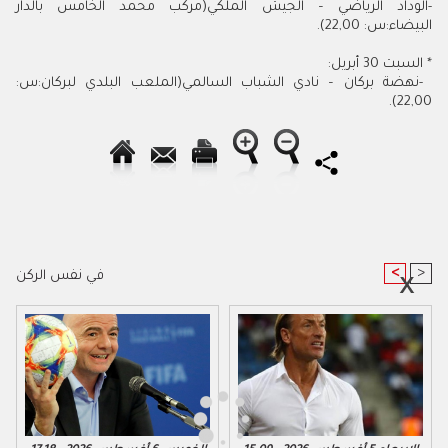
-
الوداد الرياضي – الجيش الملكي(مركب محمد الخامس بالدار
البيضاء:س: 22,00).
*
السبت 30 أبريل:
-
نهضة بركان – نادي الشباب السالمي(الملعب البلدي لبركان:س:
22,00).
<
>
في نفس الركن