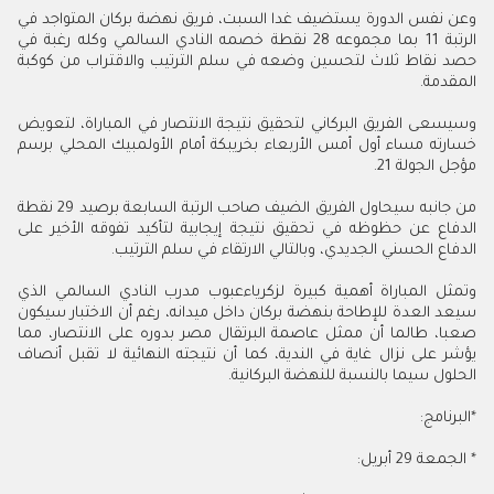
وعن نفس الدورة يستضيف غدا السبت، فريق نهضة بركان المتواجد في
الرتبة 11 بما مجموعه 28 نقطة خصمه النادي السالمي وكله رغبة في
حصد نقاط ثلاث لتحسين وضعه في سلم الترتيب والاقتراب من كوكبة
المقدمة
.
وسيسعى الفريق البركاني لتحقيق نتيجة الانتصار في المباراة، لتعويض
خسارته مساء أول أمس الأربعاء بخريبكة أمام الأولمبيك المحلي برسم
مؤجل الجولة 21.
من جانبه سيحاول الفريق الضيف صاحب الرتبة السابعة برصيد 29 نقطة
الدفاع عن حظوظه في تحقيق نتيجة إيجابية لتأكيد تفوقه الأخير على
الدفاع الحسني الجديدي، وبالتالي الارتقاء في سلم الترتيب
.
وتمثل المباراة أهمية كبيرة لزكرياءعبوب مدرب النادي السالمي الذي
سيعد العدة للإطاحة بنهضة بركان داخل ميدانه، رغم أن الاختبار سيكون
صعبا، طالما أن ممثل عاصمة البرتقال مصر بدوره على الانتصار، مما
يؤشر على نزال غاية في الندية، كما أن نتيجته النهائية لا تقبل أنصاف
الحلول سيما بالنسبة للنهضة البركانية
.
*
البرنامج
:
*
الجمعة 29 أبريل: