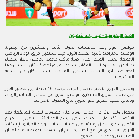
العلم الإلكترونية - عبد الإلاه شهبون
تتواصل اليوم وغدا منافسات الجولة الثانية والعشرين من البطولة
الوطنية الاحترافية لأندية القسم الأول، حيث يستقبل فريق الوداد الرياضي
الجمعة الجيش الملكي على أرضية مركب محمد الخامس بالدار البيضاء
بداية من العاشرة ليلا، بالمقابل سيكون فريق نهضة بركان السبت وجها
لوجه ضد نادي الشباب السالمي بالملعب البلدي لبركان في الساعة
العاشرة ليلا
.
ويسعى الفريق الأحمر متصدر الترتيب برصيد 46 نقطة، إلى تحقيق الفوز
على حساب الفريق العسكري لتوسيع الفارق عن المطارد المباشر الرجاء،
وبالتالي تعبيد الطريق نحو التتويج بدرع البطولة الاحترافية
.
ويعول وليد الركراكي، مدرب الوداد على معنويات لاعبيه المرتفعة بعد
الانتصار الأخير على أولمبيك أسفي برسم الجولة 21، والتأهل إلى المربع
الذهبي لدوري أبطال إفريقيا على حساب شباب بلوزداد الجزائري لإسقاط
الفريق العسكري في فخ الخسارة، رغم أن المهمة تبدو صعبة طالما أن
الضيوف يراودهم ذات الطموح
.