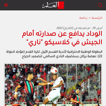
الرئيسية
>
رياضة
2022 أبريل 29 - تم تعديله في [التاريخ]
الوداد يدافع عن صدارته أمام
الجيش في كلاسيكو "ناري"
البطولة الوطنية الاحترافية لأندية القسم الأول لكرة القدم (مؤجلا الجولة
22): نهضة بركان يستضيف النادي السالمي لتضميد الجراح