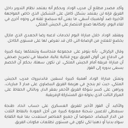
وأكد مصدر مطلع أن مدرب الوداد وبحكم أنه يعتمد نظام التدوير داخل
الفريق فإنه لن يعتمد بشكل كامل على التشكيل الذي خاض المواجهة
الأخيرة ضد أولمبيك أسفي، ما يعني أنه سيضع ثقته في وجوه أخرى في
لقاء اليوم، بإمكانها صنع الانتصار على الجيش الملكي
.
ويفتقد الوداد خلال مباراة اليوم لخدمات لاعبه رضا الجعدي الذي مازال
يخضع للعلاج من الإصابة التي كان قد تعرض لها على مستوى الكاحل
.
وقال الركراكي، بأنه يتوفر على مجموعة متجانسة وتتملكها رغبة كبيرة
في الدفاع عن ألوان الفريق بروح قتالية عالية، مضيفا في تصريح صحفي
أن مباراة فريقه أمام الجيش الملكي، لن تكون سهلة، بحكم أن الخصم
يسعى بدوره إلى الفوز
.
وتمثل مباراة الوداد أهمية كبيرة لسفين فاندنبروك مدرب الجيش
الملكي، حيث لم ينجح في هزيمة الفريق البيضاوي على مدار 3 مباريات،
ويراهن على كسر شوكة الفريق الأحمر بعقر الدار، وبالتالي الحفاظ على
المركز الثالث الذي يخوله حق المشاركة الإفريقية
.
والأكيد أن الفوز الأخير للفريق العسكري على حساب اتحاد طنجة
سيعطي للاعبين شحنة معنوية كبيرة من أجل العودة بالنقاط الثلاث
من الدار البيضاء، خصوصا أن جميع العناصر استعدت بما فيه الكفاية
سواء بدنيا أو ذهنيا لكي تكون في مستوى تطلعات مكونات الفريق
.