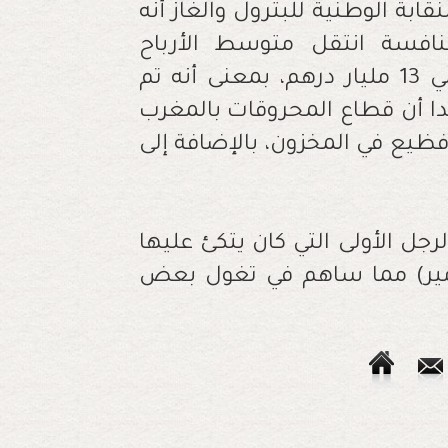
ابة الوطنية للبترول والغاز أنه
افسة انتقل متوسط الأرباح
الفاحشة من 8 مليار درهم سنويا إلى حوالي 13 مليار درهم، بمعنى أنه تم
 الرقم بداية من سنة 2023، مؤكدا أن قطاع المحروقات بالمغرب
فظيع في المخزون، بالإضافة إلى
جل الأولى التي كان يتكئ عليها
امير) مما ساهم في تغول بعض