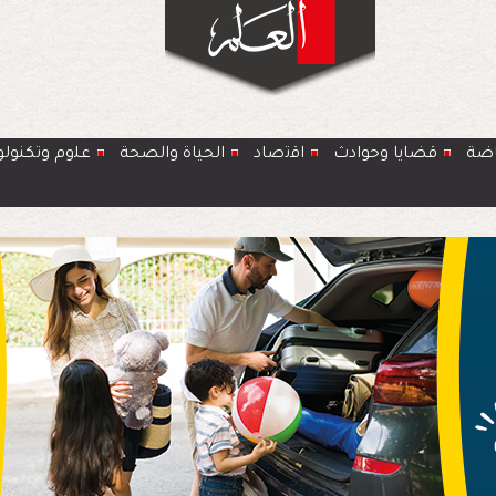
اضة
قضايا وحوادث
اﻗﺗﺻﺎد
الحياة والصحة
ﻋﻠوم وتكنولو