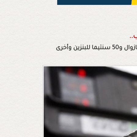
..
محطات وقود خفضت السعر بنحو 44 سنتيما للغازوال و50 سنتيما للبنزين وأخرى