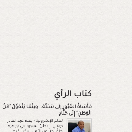
كتاب الرأي
مَأْسَاةُ العُبُورِ إلى سَبْتَة.. حِينَمَا يَتَحَوَّلُ "ابْنُ
الْوَطَنِ" إِلَى جَلَّادٍ
العلم الإلكترونية - بقلم عبد القادر
خولاني تظلّ الهجرة في جوهرها
رحلةً بحثاً عن الأمل، يركب فيها