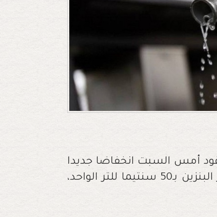
د أمس السبت انخفاضا جديدا
لدى معظم الموزعين، حيث تراجعت أسعار البنزين بـ50 سنتيما للتر الواحد،