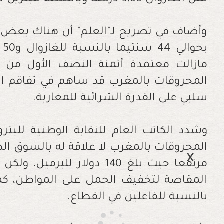
ثمن الغازوال 9,80 درهما وبالنسبة للبنزين لا يجب أن يتجاوز 11,10 درهما
وأضاف في تصريح لـ"العلم" أن هناك بعض 
بح
مازالت معتمدة أثمنة النصف الأول من م
المحروقات بالمغرب قد ساهم في تفاقم ارتف
سلبي على القدرة الشرائية للمغاربة
.
وشدد الكاتب العام للنقابة الوطنية للبترو
المحروقات بالمغرب لا علاقة له بالسوق الد
مرتفعا حيث بلغ 140 دولار لل
المقاصة لتخفيف الحمل على المواطن، كما
بالنسبة للفاعلين في القطاع
.