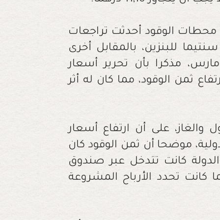
".
محطات الوقود أحدثت تراجعات
والي 44 سنتيما بالنسبة للغازوال و50 سنتيما للبنزين، بالمقابل أخرى
ارس، مذكرا بأن تحرير أسعار
اع ثمن الوقود، مما كان له أثر
ل والغاز، على أن ارتفاع أسعار
ولية، موضحا أن ثمن الوقود كان
برميل، ولكن الدولة كانت تتدخل عبر صندوق
 كانت تحدد الأرباح المشروعة