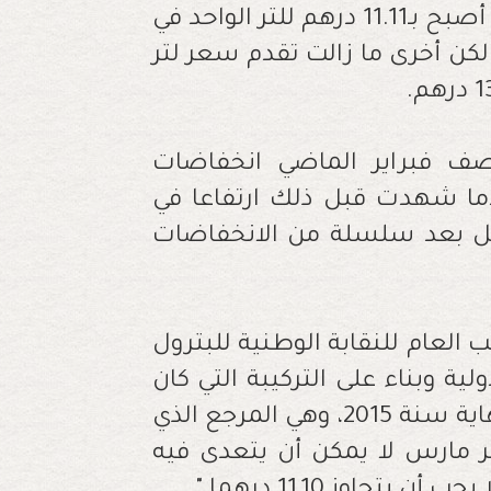
وحسب ما عاينته "العلم" فإن سعر الغازوال أصبح بـ11.11 درهم للتر الواحد في
ين بـ13.03 درهم للتر، لكن أخرى ما زالت تقدم سعر لتر
.
ف فبراير الماضي انخفاضات
ل لتر، بعدما شهدت قبل ذلك ارتفاعا في
حصل بعد سلسلة من الانخفاضات
 العام للنقابة الوطنية للبترول
ية وبناء على التركيبة التي كان
معمولا بها قبل تحرير أسعار المحروقات نهاية سنة 2015، وهي المرجع الذي
ر مارس لا يمكن أن يتعدى فيه