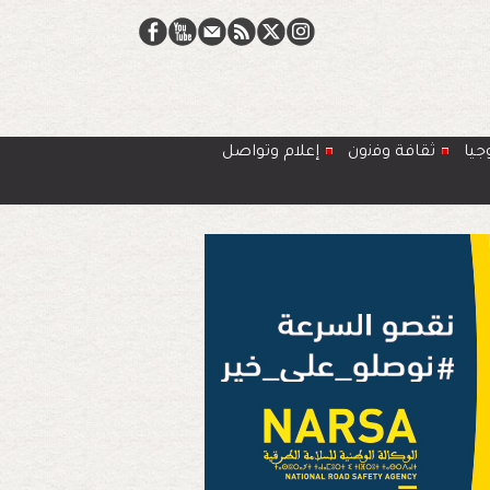
جيا
ﺛﻘﺎﻓﺔ وﻓﻧون
إعلام وتواصل