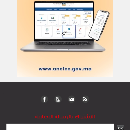
أركان
الحياة والصحة
تكنولوجيا وعلوم
ﺛﻘﺎﻓﺔ وﻓﻧون
إعلام وتواصل
مرئيات
سياسة
دولي
رياضة
مجتمع
قضايا وحوادث
اقتصاد
© 2023 جميع الحقوق محفوظة لموقع العلم