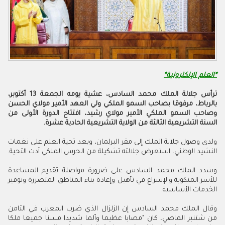
*العلم الإلكترونية*
ترأس جلالة الملك محمد السادس، عشية يومه الجمعة 13 أكتوبر،
بالرباط، مرفوقا بصاحب السمو الملكي ولي العهد الأمير مولاي الحسن
وصاحب السمو الملكي الأمير مولاي رشيد، افتتاح الدورة الأولى من
السنة التشريعية الثالثة من الولاية التشريعية الحادية عشرة.
ولدى وصول جلالة الملك إلى مقر البرلمان، وبعد تحية العلم على نغمات
النشيد الوطني، استعرض جلالته تشكيلة من الحرس الملكي أدت التحية.
وشدد الملك محمد السادس على ضرورة مواصلة تقديم المساعدة
للأسر المنكوبة والإسراع في تأهيل وإعادة بناء المناطق المتضررة وتوفير
الخدمات الأساسية.
وقال الملك محمد السادس إن الزلزال الذي ضرب المغرب في الثامن
من شتنبر الماضي، كان "مصابا عظيما وألما شديدا مسنا جميعا ملكا