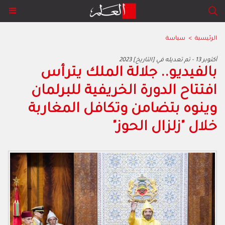
الرئيسية
>
سياسة
2023 أكتوبر 13 - تم تعديله في [التاريخ]
بالفيديو.. جلالة الملك يترأس
افتتاح الدورة الخريفية للبرلمان
وينوه بتضامن وتكافل المغاربة
خلال "زلزال الحوز"