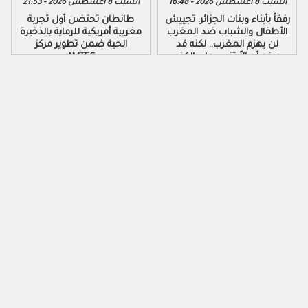
السبت 8 أغسطس 2026 - 16:48
السبت 8 أغسطس 2026 - 21:53
رفقاً بأبناء وبنات الجزائر: تجييش
طانطان تحتضن أول تجربة
الأطفال والشباب ضد المغرب
مغربية أمريكية للرماية بالذخيرة
لن يهزم المغرب.. لكنه قد
الحية ضمن تطوير مركز
يصنع أجيالاً تتربى على الكذب
«AMTEC»
والكراهية والتزوير