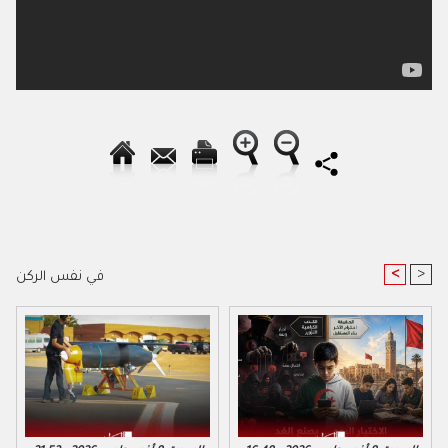
<
>
في نفس الركن