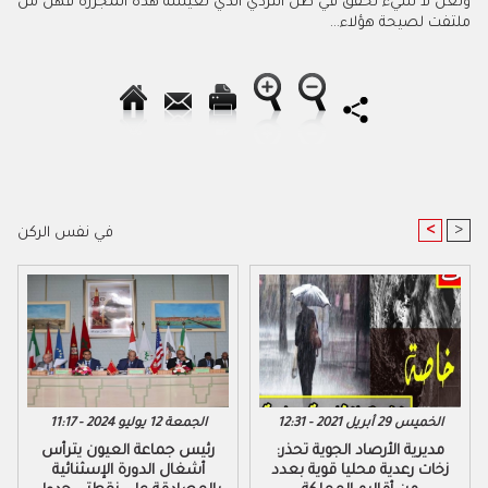
ولعل لا شيء تحقق في ظل التردي الذي تعيشه هذه المجزرة فهل من
ملتفت لصيحة هؤلاء…
<
>
في نفس الركن
الخميس 29 أبريل 2021 - 12:31
الجمعة 12 يوليو 2024 - 11:17
مديرية الأرصاد الجوية تحذر:
رئيس جماعة العيون يترأس
زخات رعدية محليا قوية بعدد
أشغال الدورة الإسثنائية