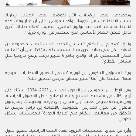
وبخصوص بعض الإضرابات التي تخوضها، بعض الهيئات الإدارية،
بسبب الاقتطاعات من أجورها، وأكد بنموسى، على أن قرار وقف هذه
الاقتطاعات، قد اتخذ منذ يوليوز الماضي، مضيفًا، "هناكَ طلبات أخرى
تدخل ضمنَ النظام الأساسي الذي سيصدر عن الوزارة قريبًا ".
وتابعَ، "صحيح أن النظام الأساسي الجديد، قد يستجيب لمجموعة منَ
النقاط، لكن تبقى نقاط أخرى قد لا يستجيب لها، مؤكدًا، على أن "الغلاف
المالي المخصص للوزاة، والذي يناهز 6 ملايير درهم، يرتفع تدريجيا لحل
مشاكل القطاع".
وزادَ المسؤول الحكومي، إن الوزارة "تسعى لتحقيق الانتظارات المرجوة
منها"، مشددًا على أنها "تسير بمنطق تدريجي لتحقيق ذلك".
وفي الإطار، أبرز بنموسى أن، الدخول المدرسي 2023- 2024، يستند على
أربع ركائز، في مقدمتها تسريع وتيرة الإصلاح داخل الفصول الدراسية،
وهي مرتبطة بعرض تعليم أولي مجاني وذي جودة، ومدرسات ومدرسون
فاعلونَ في تحول المدارس العمومية، بالإضافة إلى برامج تدريس تم
التحقق من فعاليتها، ونظام منح "علامة الجودة" للمؤسسات بشكل
تطوعي.
وأبرز في سياق المستجدات التربوية لهذه السنة الدراسية، تحقيق تحول