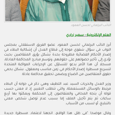
النائب البرلماني لحسن العمود
العلم الإلكترونية - سمير زرادي
أبرز النائب البرلماني لحسن العمود عضو الفريق الاستقلالي بمجلس
النواب في سؤال شفوي موجه إلى قطاع العدل أن إشكالية البطء في
إصدار الأحكام القضائية مطروحة بحدة بشكل يؤرق المتقاضين بحيث
تؤدي إلى تأخير حصولهم على حقوقهم، وتوسم مبادئ المحاكمة العادلة،
مسجلا أن هذا الأمر يدعو للتساؤل عن الإجراءات المواكبة المتخذة
لتسريع مسطرة إصدار الأحكام في زمن مناسب ومعقول، بشكل يحمي
حقوق المتقاضين من الضياع ويضمن تحقيق محاكمة عادلة.
وزير العدل والحريات السيد عبد اللطيف وهبي ذكر في جوابه أن البطء
مرتبط بالوسائل المستعملة، والتي تتطلب التغيير، إذ لا معنى حسب
قوله أن يتجه المحامي والمتقاضون إلى المحكمة ويمكثوا بها أربع
ساعات ثم يتم تأجيل الملف إما بسبب عدم توصل شخص معني
بالتبليغ، أو لسبب من الأسباب.
وقال موضحا "في ظل هذا الواقع، اتجهنا لاعتماد مسطرة جديدة