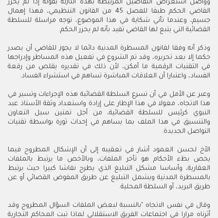
وواصل استعراض التفاصيل المرتبطة بهذه النازلة بقوله إذا لم يحرر
القاضي الحكم طبقا للفصل 45 من القانون التنظيمي، فهذا إهمال
جسيم، وعندما تأتي شكاية في هذا الموضوع، توجه مراسلة للسلطة
القضائية التي يتبع لها القاضي تفيد بأنه لم يحرر الحكم.
وذكر أنه وفقا لقانون المسطرة المدنية دائما لا يجوز للقاضي أن يصدر
حكما إلا بعد تحريره، وقد تم الشروع في تفعيل هذه المساطر وإدراجها
في التقنيات الرقمية ما أمكن، لأن ذلك في تقديره يقلص من رقعة
الفساد، واعتبارا أن العلاقات المباشرة تساهم في استشراء الفساد.
وعبر عن الأمل في أن تسرع السلطة القضائية هذه الإجراءات وتسير في
هذا الاتجاه، معولا في هذا الإطار على إرادة واستعداد وثقة الأستاذ عبد
النبوي كرئيس للسلطة القضائية، من أجل تمتين سبل التعاون
والتنسيق في هذا الملف بما يساهم في إحداث ثورة بواسطة تقنيات
التواصل الجديدة.
الأخ لحسن العمود أشار في تعقيبه إلى أن الإشكال المطروح فيما
يخص بطء الأحكام هو تأخر الملفات، وبالأخص ما يرتبط بالملفات
العقارية، وأساسا مشكل التبليغ الذي يطرح نقاشا كبيرا حيث يرتبط
بالمسطرة المدنية ويشمل التبليغ عن طريق المفوض القضائي أو عن
طريق البريد، أو السلطة المحلية.
وقال في نفس الاتجاه "بالنسبة لبعض الملفات السؤال المطروح وقد
أثرناه مرارا في اجتماعات الفريق الاستقلالي لماذا تبت المحاكم التجارية