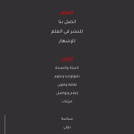
العلم
اتصل بنا
للنشر في العلم
للإشهار
أركان
الحياة والصحة
تكنولوجيا وعلوم
ﺛﻘﺎﻓﺔ وﻓﻧون
إعلام وتواصل
مرئيات
سياسة
دولي