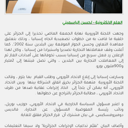
العلم الالكترونية - لحسن الياسميني
وجهت اللجنة الأوروبية نهاية الجمعة الماضي تحذيرا إلى الجزائر على
خلفية ما قامت به من خطوات تصعيدية اتجاه إسبانيا ، وذلك بتعليق
معاهدة التعاون وحسن الجوار الموقعة بين البلدين سنة 2002‘، كما
أعلنت وقف معاملاتها التجارية تصديرا واستيرادا من إسبانيا ، وكان لهذا
الإعلان رد فعل سريع من إسبانيا بسبب تخوفاتها على أمدادات الغاز ثم
إلى المعاملات التجارية بين البلدين ، والتي تصل قيتتها إلى 2مليار
و900مليون يورو.
وسارعت إسبانيا إلى إبلاغ الاتحاد الأوروبي وطلب القيام بما يلزم ، وقالت
اللجنة الأوروبية متهمة الجزائر بخرق اتفاق الشراكة بينها وبين الاتحاد
الأوروبي، أنه يمكن أن يلجأ إلى اتخاذ إجراءات عقابية ضدها من طرف
الاتحاد الأوروبي ، مطالبة الجزائر بالتراجع عن خطواتها .
و اعتبر مسؤول السياسة الخارجية في الاتحاد الأوروبي، جوزيب بوريل،
ونائب رئيسة المفوضية المسؤول عن التجارة، فالديس
دومبروفسكيس، في بيان مشترك أن قرار الجزائر مقلق للغاية.
وأضاف البيان "نقيّم تداعيات الإجراءات الجزائرية" ولا سيما التعليمات