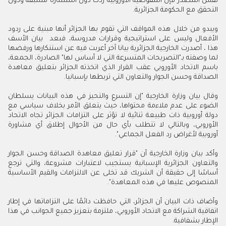
نفس المصدر فإن المفوضية الأوروبية ردت دون استشارة مسبقة ودون
التحقق مع الحكومة الجزائرية.
ويبدو من خلال هذه المواقف التي تقوم بها الجزائر أنها مبنية على ردود
الأفعال وليس على استراتيجية وقرارات مدروسة، فبعد بيان الأسف
هذا ، أصدرت الخارجية الجزائرية بيانا آخر أعربت فيه عن استنكارها ورفضها
لما وصفته بـ"التصريحات المتسرعة التي لا أساس لها" الصادرة، الجمعة،
باسم الاتحاد الأوروبي عقب القرار الذي اتخذته الجزائر بتعليق معاهدة
الصداقة وحسن الجوار والتعاون التي تربطها بإسبانيا.
وقال بيان وزارة الخارجية "إن التسرع والتحيز في هذه البيانات يسلطان
الضوء على عدم ملاءمة محتواها، حيث يتعلق الأمر بخلاف سياسي مع
دولة أوروبية ذات طبيعة ثنائية لا تؤثر على التزامات الجزائر تجاه الاتحاد
الأوروبي، وبالتالي لا تتطلب بأي حال من الأحوال إطلاق أي مشاورة
أوروبية لأغراض رد الفعل الجماعي".
وأكد بيان وزارة الخارجية أن "قرار تعليق معاهدة الصداقة وحسن الجوار
والتعاون الجزائرية الإسبانية يستجيب لاعتبارات مشروعة، والتي ترجع
أساسًا إلى حقيقة أن الشريك قد تخلى عن الالتزامات والقيم الأساسية
المنصوص عليها في هذه المعاهدة".
وأضاف ذات البيان أن الجزائر، التي حافظت دائمًا على التزاماتها في إطار
اتفاقية الشراكة مع الاتحاد الأوروبي، ملتزمة بتعزيز جميع الجوانب في هذا
الإطار بشفافية.