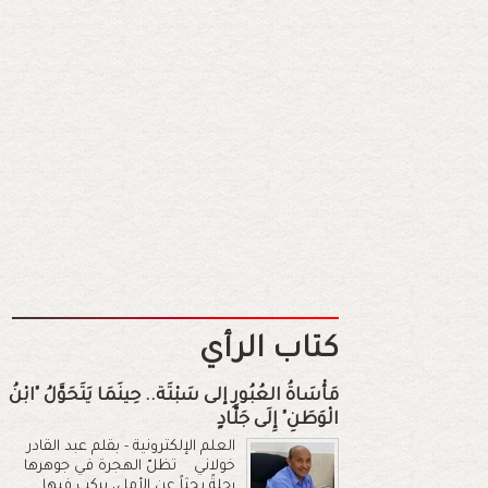
كتاب الرأي
مَأْسَاةُ العُبُورِ إلى سَبْتَة.. حِينَمَا يَتَحَوَّلُ "ابْنُ
الْوَطَنِ" إِلَى جَلَّادٍ
العلم الإلكترونية - بقلم عبد القادر
خولاني تظلّ الهجرة في جوهرها
رحلةً بحثاً عن الأمل، يركب فيها