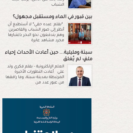
الشباب
بين قبور في الماء ومستقبل مجهول؟
*بقلم: عبده حقي* لا أستطيع أن
أنظر إلى صور الشباب والقاصرين
وهم يندفعون نحو البحر باعتبارها
مجرد مشاهد عابرة
سبتة ومليلية... حين أعادت الأحداث إحياء
ملفٍ لم يُغلق
العلم الإلكترونية - بقلم فكري ولد
علي أعادت التطورات الأخيرة
المرتبطة بمدينة سبتة، وما رافقها
من عبور عدد من