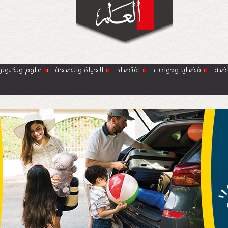
اضة
قضايا وحوادث
اﻗﺗﺻﺎد
الحياة والصحة
ﻋﻠوم وتكنولو