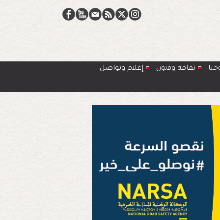
جيا
ﺛﻘﺎﻓﺔ وﻓﻧون
إعلام وتواصل