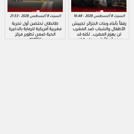
السبت 8 أغسطس 2026 - 16:48
السبت 8 أغسطس 2026 - 21:53
رفقاً بأبناء وبنات الجزائر: تجييش
طانطان تحتضن أول تجربة
الأطفال والشباب ضد المغرب
مغربية أمريكية للرماية بالذخيرة
لن يهزم المغرب.. لكنه قد
الحية ضمن تطوير مركز
يصنع أجيالاً تتربى على الكذب
«AMTEC»
والكراهية والتزوير