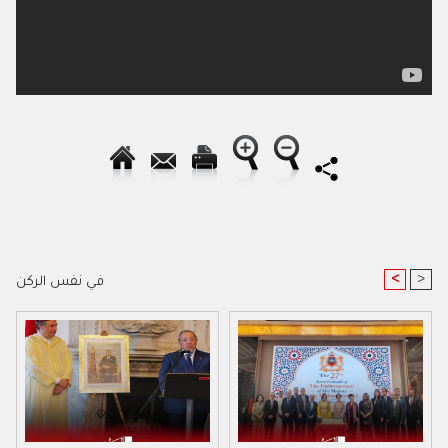
<
>
في نفس الركن