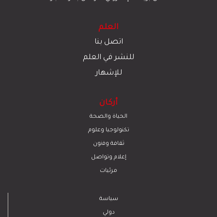
العلم
اتصل بنا
للنشر في العلم
للإشهار
أركان
الحياة والصحة
تكنولوجيا وعلوم
ﺛﻘﺎﻓﺔ وﻓﻧون
إعلام وتواصل
مرئيات
سياسة
دولي