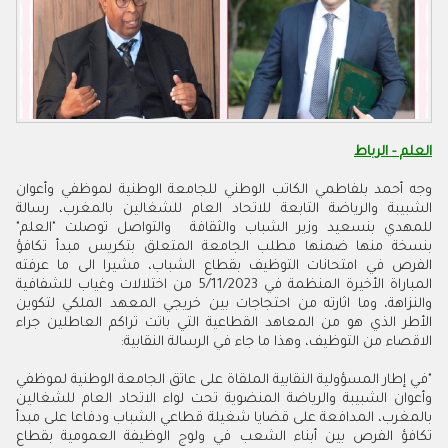
العلم - الرباط
وجه
أحمد بلفاطمي
الكاتب الوطني للجامعة الوطنية لموظفي وأعوان
الشبيبة والرياضة التابعة للاتحاد العام للشغالين بالمغرب، رسالة
للمهدي بنسعيد وزير الشباب والثقافة والتواصل توصلت "العلم"
بنسخة منها ضمنها مطلب الجامعة المتعلق بتكريس مبدأ تكافؤ
الفرص في امتحانات التوظيف بقطاع الشباب، مشيرا الى ما عرفته
المباراة الأخيرة المنظمة في 5/11/2023 من اختلالات وغياب للشفافية
والنزاهة، وما اثارته من احتجاجات بين خريجي المعهد الملكي لتكوين
الأطر الذي هو من المعاهد القطاعية التي باتت تراكم العاطلين جراء
الاقصاء من التوظيف، وهذا ما جاء في الرسالة النقابية:
"في إطار المسؤولية النقابية الملقاة على عاتق الجامعة الوطنية لموظفي
وأعوان الشبيبة والرياضة المنضوية تحت لواء الاتحاد العام للشغالين
بالمغرب
،
المدافعة على قضايا شغيلة قطاعي الشباب ودفاعا على مبدأ
تكافؤ الفرص بين أبناء الشعب في ولوج الوظيفة العمومية بقطاع