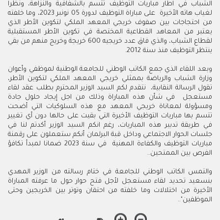
الشباب في اطار مباريات التوظيف تتسم بالشفافية والنزاهة، ونظرا
لغياب هاته الأخيرة على مباراة التوظيف لدورة 05 نونبر 2023، وما خلفته
من احتجاجات بين صفوف خريجي المعهد الملكي لتكوين الأطر الذي
يعتبر من المعاهد القطاعية المختصة في تكوين الأطر المستقبلية
لقطاع الشباب، والذي فاق عدد خريجيه 600 خريجة وخريج منهم من بقي
ينتظر التوظيف منذ سنة 2012.
وبعد اللقاء الذي جمع الكاتب الوطني للجامعة الوطنية لموظفي وأعوان
وزارة الشباب والرياضة بممثلي خريجي المعهد الملكي لتكوين الأطر،
تقول الرسالة النقابية، نتقدم لكم السيد الوزير المحترم بطلب عقد لقاء
مستعجل في شأن هذه المباراة وذلك من اجل إيجاد حلول جادة
ومسؤولة لمعاناة خريجي المعهد مع هذه السلوكيات التي أضحت
تتسم بها مباريات التوظيف الأخيرة التي بقيت على حالها دون أي تغيير
في طريقة تدبير هذه المباريات، رغم انكم السيد الوزير أكدتم لنا في
جلسات الحوار الاجتماعي وداخل قبة البرلمان أنكم ستعملون على رقمنة
مباريات التوظيف والكفاءة المهنية في سنة 2023 ضمانا لمبدأ تكافؤ
الفرص بين الممتحين..
والتمس الكاتب الوطني للجامعة في ختام رسالته من الوزير المهدي
بنسعيد تحديد لقاء مستعجل لأجل فتح حوار حول ما عرفته المباراة
الأخيرة من اختلالات وما خلفته من احتقان وتوتر بين الخريجين وحتى
الموظفين"..