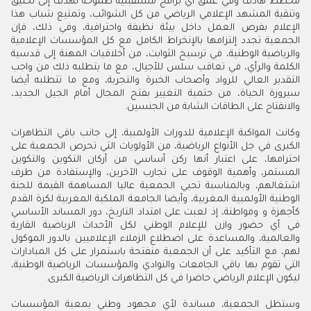
مخطط هادف وفي عمق أي برامج مستقبلية طموحة تهدف إلى تخليق
وتنقية المشهد الإعلامي الرياضي من كل الشوائب، وتمتيع شباب هذا
الإعلام بفرص العمل داخل بيئة نظيفة واحترافية، وفي ذلك، فإن
الجمعية تجدد إلتزامها بالإنخراط الكامل مع كل المؤسسات الإعلامية
والرياضية الوطنية، في ترسيخ الثوابت، من أخلاقيات المهنة إلى قدسية
الكلمة والرأي، في تعاقب سلس للأجيال، مع ما يتطلبه ذلك من واجب
التقدير العالي للرواد وأصحاب الخبرة والتجربة، ومع ما تتطلبه أيضا
سيرورة الحياة، من حتمية التغيير بفتح المجال أمام الجيل الجديد،
والانفتاح على الطاقات الشابة من الجنسين.
وكانت المواكبة الإعلامية للدورات الأولمبية، إلى جانب باقي التظاهرات
الكبرى في جل الأنواع الرياضية، من الأولويات التي تحرص الجمعية على
احترامها، على اعتبار أنها ركن أساسي من أركان التكوين والتكوين
المستمر، وأهمية الوقوف على تجارب الآخرين، والإستفادة من طرف
اشتغالهم، وبالمناسبة تحيي الجمعية عاليا المساهمة القيمة للجنة
الوطنية الأولمبية المغربية، وأيضا الجامعة الملكية المغربية لكرة القدم
كأجهزة و ومواطنة، إذ لعبت على امتداد التاريخ، دور المساند الأساسي
في أي حضور وازن للإعلام الوطني لكل الأحداث الرياضية القارية
والعالمية، والمساعدة على اضطلاع الزملاء الإعلاميين بالدور الموكول
لهم، مع التأكيد على أن الجمعية منفتحة باستمرار على كل المبادارات
التي تقوم بها باقي الجامعات والنوادي والمؤسسات الرياضية الوطنية،
ليكون الإعلام الرياضي حاضرا في كل التظاهرات الرياضية الكبرى.
وستظل الجمعية، مساندة لأي مجهود وطني بمعية المؤسسات