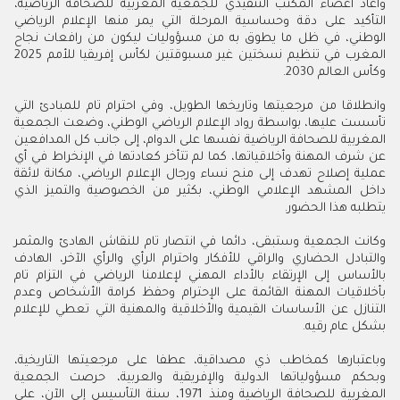
وأعاد أعضاء المكتب التنفيذي للجمعية المغربية للصحافة الرياضية،
التأكيد على دقة وحساسية المرحلة التي يمر منها الإعلام الرياضي
الوطني، في ظل ما يطوق به من مسؤوليات ليكون من رافعات نجاح
المغرب في تنظيم نسختين غير مسبوقتين لكأس إفريقيا للأمم 2025
وكأس العالم 2030.
وانطلاقا من مرجعيتها وتاريخها الطويل، وفي احترام تام للمبادئ التي
تأسست عليها، بواسطة رواد الإعلام الرياضي الوطني، وضعت الجمعية
المغربية للصحافة الرياضية نفسها على الدوام، إلى جانب كل المدافعين
عن شرف المهنة وأخلاقياتها، كما لم تتأخر كعادتها في الإنخراط في أي
عملية إصلاح تهدف إلى منح نساء ورجال الإعلام الرياضي، مكانة لائقة
داخل المشهد الإعلامي الوطني، بكثير من الخصوصية والتميز الذي
يتطلبه هذا الحضور.
وكانت الجمعية وستبقى، دائما في انتصار تام للنقاش الهادئ والمثمر
والتبادل الحضاري والراقي للأفكار واحترام الرأي والرأي الآخر، الهادف
بالأساس إلى الإرتقاء بالأداء المهني لإعلامنا الرياضي في التزام تام
بأخلاقيات المهنة القائمة على الإحترام وحفظ كرامة الأشخاص وعدم
التنازل عن الأساسات القيمية والأخلاقية والمهنية التي تعطي للإعلام
بشكل عام رقيه.
وباعتبارها كمخاطب ذي مصداقية، عطفا على مرجعيتها التاريخية،
وبحكم مسؤولياتها الدولية والإفريقية والعربية، حرصت الجمعية
المغربية للصحافة الرياضية ومنذ 1971، سنة التأسيس إلى الآن، على