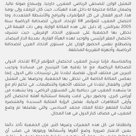
التمثيل الوازن للصحفي الرياضي المغربي خارجيا، وإسماع صوته عاليا،
وضمان مكانة محترمة له داخل هذه الهيئات، حيث كان للزملاء وإلى يومنا
هذا، الدور الفعال في كل المؤتمرات والبرامج والأنشطة المتعددة، وما
احتضان المغرب للمؤتمر 68 للإتحاد الدولي للصحافة الرياضية سنة
2005 بمراكش، إلا دليل على هذه المكانة الوازنة، وهي ذات القيمة التي
تحظى بها الجمعية على مستوى الاتحاد الإفريقي، حيث نتشرف
باحتضان المقر الرئيسي والوحيد لهذه الهيأة القارية، بمدينة الدار البيضاء،
وتضطلع بنفس الحضور الوزان على مستوى الاتحاد العربي للصحافة
الرياضية، وأجهزته التقريرية المختلفة..
وبالمناسبة، فإننا ترشح المغرب لاحتضان المؤتمر ال87 للاتحاد الدولي
للصحافة الرياضية، مع ما يلاقيه هذا الترشيح من مساندة وترحيب
كبيرين من مختلف الدول، تفضيلا لبلادنا على ترشيحات باقي الدول، إنما
يعكس المكانة الخاصة التي تحظى بها الجمعية، وحرصها على التمثيل
الوازن والفعال لبلادنا في مختلف الأجهزة والتنظيمات، في تناغم تام مع
ما يشهده المغرب من دينامية على المستوى الرياضي، وما يشهده من
أوراش كبرى، وحضور دولي لافت وقيمة استثنائية أهلته لاحتضان أكبر
وأرقى التظاهرات الدولية، بفضل الرؤية الملكية السديدة والمتبصرة
لقائدنا الملهم جلالة الملك محمد السادس، والتي بفضلها تم وضع
المغرب في مصاف كبار الدول في هذا المجال.
وانطلاقا من كل هذه المميزات وغيرها كثير، فإن الجمعية تأخذ دائما
بعين الاعتبار ضرورة وضع أطرها وأسمائها ورموزها في صلب أي