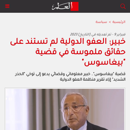
الرئيسية
>
سياسة
2023 فبراير 9 - تم تعديله في [التاريخ]
خبير: العفو الدولية لم تستند على
حقائق ملموسة في قضية
"بيغاسوس"
قضية "بيغاسوس".. خبير معلوماتي وقضائي يدعو إلى توخي "الحذر
الشديد" إزاء تقرير منظمة العفو الدولية