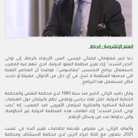
العلم الإلكترونية - الرباط
دعا خبير معلوماتي قضائي فرنسي، أمس الأربعاء بالرباط، إلى توخي
"الحذر الشديد" إزاء تقرير منظمة العفو الدولية، الذي تتهم فيه المغرب
باستعمال برنامج التجسس "بيغاسوس"، موضحا أن العناصر التقنية
التي قدمتها المنظمة لا تتيح، في أي حال من الأحوال، معرفة أو تحديد
مكان مستعمل هذا البرنامج.
وقال دافيد الزناتي، الخبير منذ سنة 1985 لدى محكمة النقض والمحكمة
الجنائية الدولية، خلال لقاء دراسي وإعلامي نظم بالبرلمان حول الهجمات
العدائية السافرة والمتكررة للبرلمان الأوروبي ضد المغرب، إنه "يجب
توخي الحذر الشديد" إزاء اتهامات هذه المنظمة الدولية غير الحكومية،
والتي تداولها عدد من وسائل الإعلام.
وأضاف الزناتي، في معرض تقديمه لخلاصات تقرير أعده في غشت
2021، بتعاون مع ثلاثة خبراء آخرين لدى محكمة الاستئناف ومحكمة