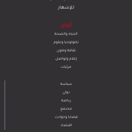
للإشهار
أركان
الحياة والصحة
تكنولوجيا وعلوم
ﺛﻘﺎﻓﺔ وﻓﻧون
إعلام وتواصل
مرئيات
سياسة
دولي
رياضة
مجتمع
قضايا وحوادث
اقتصاد