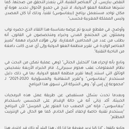
النقض بباريس، أن "العناصر التقنية، التي يتعذر التحقق من صحتها، كما
نشرتها منظمة العفو الدولية، لا تتيح في جميع الأحوال تحديد هوية أو
مكان تواجد مستعمل برنامج (بيغاسوس) تقنيا، وذلك أيا كان المصدر،
وليس المملكة المغربية فحسب".
وأوضح، في مقطع فيديو تم عرضه بمناسبة هذا اللقاء الذي حضره نواب
وممثلون عن المجتمع المدني وخبراء ومتخصصون في القانون، أنه
بطلب من عدد من المحامين المغاربة، تولى هؤلاء الخبراء مهمة "تمييز
العناصر الواردة في تقرير منظمة العفو الدولية وإلى أي مدى كانت دامغة
من الناحية التقنية".
وتابع بأنه لإجراء هذا "التحليل الجنائي" (وهي عملية تمكن من البحث في
نظام المعلومات عقب هجوم سيبراني)، قام الخبراء الأربعة بتمحيص
الوثائق التي استند إليها تقرير منظمة العفو الدولية، بما في ذلك دليل
مستخدم "بيغاسوس" و"تقرير الشفافية والمسؤولية 2020-2021" لـ
"مجموعة إن إس أو"، وهي الشركة التي تسوق هذا البرنامج.
وبعدما تحدث بشكل مستفيض عن طريقة عمل هذه البرمجيات
الخبيثة، أكد زناتي أنه في حالة الإقدام على التجسس باستخدام
"بيغاسوس"، فإنه "من الصعب جدا العثور على المرسل" لأن البرنامج
"يستخدم تقنية خاصة لإخفاء أصل الخادم، كما هو الحال في الإنترنيت
المظلم".
وتابع بالقول "إذا كنا نريد معرفة ما إذا كان هذا البلد أو ذاك قد اخترق هذا