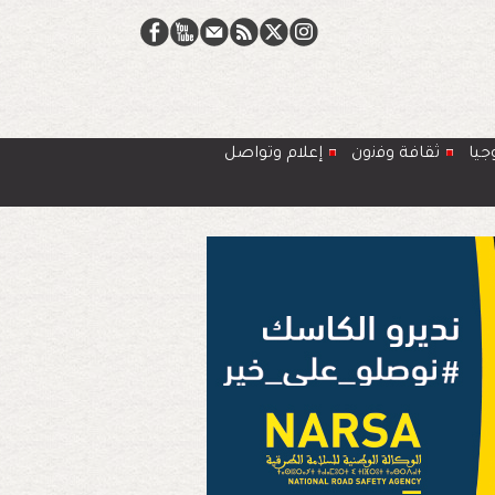
جيا
ﺛﻘﺎﻓﺔ وﻓﻧون
إعلام وتواصل