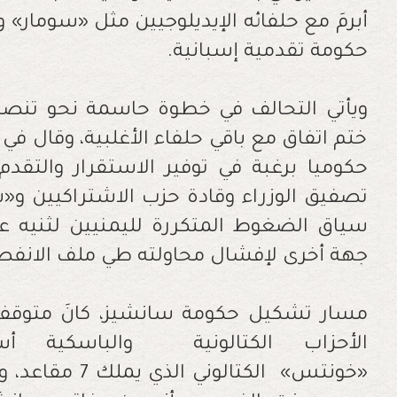
حكومة تقدمية إسبانية.
ويأتي التحالف في خطوة حاسمة نحو تنصيب 
ختم اتفاق مع باقي حلفاء الأغلبية، وقال في ك
حكوميا برغبة في توفير الاستقرار والتق
تصفيق الوزراء وقادة حزب الاشتراكيين و«
سياق الضغوط المتكررة لليمنيين لثنيه ع
جهة أخرى لإفشال محاولته طي ملف الانفص
مسار تشكيل حكومة سانشيز، كانَ متوقفا 
الأحزاب الكتالونية والباسكية أ
«خونتس» الكتالو