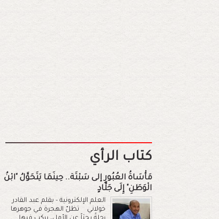
كتاب الرأي
مَأْسَاةُ العُبُورِ إلى سَبْتَة.. حِينَمَا يَتَحَوَّلُ "ابْنُ
الْوَطَنِ" إِلَى جَلَّادٍ
العلم الإلكترونية - بقلم عبد القادر
خولاني تظلّ الهجرة في جوهرها
رحلةً بحثاً عن الأمل، يركب فيها