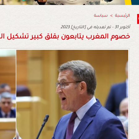
الرئيسية
>
سياسة
2023 أكتوبر 31 - تم تعديله في [التاريخ]
خصوم‭ ‬المغرب‭ ‬يتابعون‭ ‬بقلق‭ ‬كبير‭ ‬تشكيل‭ ‬الحكومة‭ ‬الإسبانية