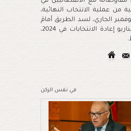
مفاوضاته مع الانفصاليين في
ية من عملية الانتخاب النهائية،
ب في تشكيل حكومة تقدمية قبل 27 نوفمبر الجاري، لسد الطريق أمامَ
خصومه اليمينيين، الذين يطمحون إلى سيناريو إعادة الانتخابات في 2024،
.
في نفس الركن