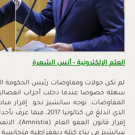
العلم الإلكترونية - أنس الشعرة
لم تكن جولات ومفاوضات رئيس الحكومة الإس
سهلة خصوصا عندما دخلت أحزاب انفصالية 
المفاوضات.
توجه سانشيز نحو إقرار مباد
الذي اندلعَ في كتالونيا 7
إقرار قانون العفو العام (
Amnistía
)، الانف
سانشيز في بناء كتلة ديمقراطية متجانسة 