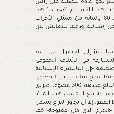
شيز نحو إعادة تنصيبه على رأس
ات هذا الأخير لم تقف عندَ هذا
الحد، بل كانت مفاوضاته مثمرة، حيث أكد 80 بالمائة من ممثلي الأحزاب
جل إسبانية، ودعما للتعايش بين
 سانشيز إلى الحصول على دعم
المشاركة في الائتلاف الحكومي
حيفة «إل الباييس» الإسبانية
عًا، نجاح سانشيز في الحصول
على دعم معظم أعضاء المكتب الفيدرالي البالغ عددهم 300 عضو»، طريق
صراعه مع اليمنيين هذه المرة،
العفو، إلا أن تجاوز النزاع بشكل
جرح الذي كانَ مفتوحًا» كما