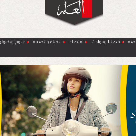
اضة
قضايا وحوادث
اﻗﺗﺻﺎد
الحياة والصحة
ﻋﻠوم وتكنولو