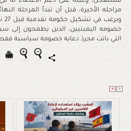
مستعجل، وعينه على دعم الأعضاء له في 
مراحله الأخيرة، قبل أن تبدأ المرحلة النهائ
ويرغ
التي باتت مجردَ دعاية خصومة سياسية فقط
<
>