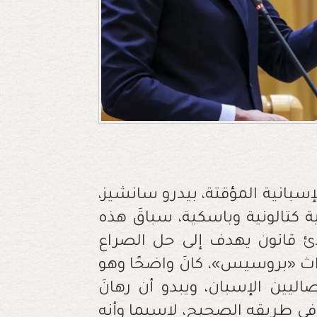
بانية المؤقتة، بيدرو سانشيز،
كتالونية وباسكية، سباقَ هذه
ئ قانون يهدف إلى حل الصراع
201، فيما عرفَ بأحداث «بروسيس»، كانَ واضحًا وهو
صاليين الإسبان، ويبدو أن رهانَ
في طريقه الصحيح، لاسيما وأنه