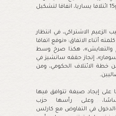
أبرمَ مع حلفائه الإيديلوجيين مثل «سومار» و15 ائتلافا يساريا، اتفاقا لتشكيل
الزعيم الاشتراكي، في انتظار
لمته أثناء الاتفاق: «نوقع اتفاقا
دم والتعايش»، هكذا صرخ وسط
سومار»، إنجاز حققه سانشيز في
ن خطة الائتلاف الحكومي، ومن
اليين
.
على إيجاد صيغة تتوافق فيها
ساسًا، وعلى رأسها حزب
ني الذي يملك 7 مقاعد، والدخول في التفاوض مع كارلس