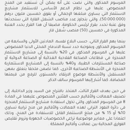
المرسوم المذكور، والتي نصت على أنه يمكن أن تستفيد من المنح
المنصوص عليها في نظام الدعم الأساسي للاستثمار مشاريع
الاستثمار التي يساوي مبلغها الإجمالي أو يفوق خمسين مليون درهم
(50.000.000)، والتي يتجاوز عدد مناصب الشغل القارة التي ستحدثها
وفق عتبة تحدد بقرار لرئيس الحكومة، مضيفا أن هذا القرار يحدد العتبة
المذكورة في خمسين (50) منصب شُغل قار
.
بينما يهم القرار الثاني، حسب البلاغ نفسه، المادتين الأولى والسابعة من
المرسوم المذكور، وبموجبه حدد نسبة الاندماج المحلي الدنيا المنصوص
عليها في المرسوم المذكور، في 20% بالنسبة إلى مشاريع الاستثمار
المنجزة في قطاعات الصناعة الفلاحية الغذائية أو الصناعة الدوائية أو
صناعة المستلزمات الطبية، و40% بالنسبة إلى المشاريع الاستثمارية
المنجزة في الأنشطة الصناعية الأخرى، كما تضمن ملحقا يتعلق بمهن
المستقبل والأنشطة موضوع الارتقاء بالمستوى للرفع من قيمتها
المضافة، كما أشار إليها المرسوم سالف الذكر
.
في حين يهدف القرار الثالث، المتخذ باقتراح من السيد وزير الداخلية، إلى
تصنيف العمالات والأقاليم حسب الفئتين المنصوص عليهما في المادة
8 من المرسوم المذكور، والتي تخول استفادة مشاريع الاستثمار المنجزة
في دائرة النفوذ الترابي لهذه العمالات والأقاليم من منح ترابية تساوي
10% أو 15 % من مبلغ الاستثمار القابل للاستفادة من المنح، وذلك
اعتمادا على معايير موضوعية تراعي الخصوصيات الجهوية وتروم تقليص
الفوارق المجالية بين عمالات وأقاليم المملكة
.