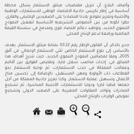
وأضاف البلاغ، أن تنزيل مقتضيات ميثاق الاستثمار يشكل محطة
أساسية في إطار تكريس جاذبية الاقتصاد الوطني للاستثمارات الوطنية
والأجنبية وتعزيز تموقع بلادنا اقتصاديا على الصعيدين الإقليمي والقاري،
نظرا لكونه من بين النصوص التشريعية الأساسية لتفعيل النموذج
التنموي الجديد، وتوطيد دعائم اقتصاد قوي ومندمج في سلسلة القيمة
العالمية ورافعة لدعم الإنتاج المحلي
.
جدير بالذكر، أن القانون-الإطار رقم 03.22 بمثابة ميثاق الاستثمار، يهدف
بالأساس إلى بلوغ الاستثمار الخاص ثلثي الاستثمار الإجمالي في أفق
2035، وفقا لمضامين النموذج التنموي الجديد، حيث تندرج أهداف هذا
الميثاق في: إحداث مناصب شغل قارة، وتقليص الفوارق بين أقاليم
وعمالات المملكة في جذب الاستثمارات، ثم توجيه الاستثمار نحو
القطاعات ذات الأولوية ومهن المستقبل، بالإضافة إلى تحسين مناخ
الأعمال وتسهيل عملية الاستثمار، وكذا تعزيز جاذبية المملكة من أجل
جعلها قطبا قاريا ودوليا للاستثمارات الأجنبية المباشرة، ثم تشجيع
الصادرات وتواجد المقاولات المغربية على الصعيد الدولي وتشجيع
تعويض الواردات بالإنتاج المحلي
.