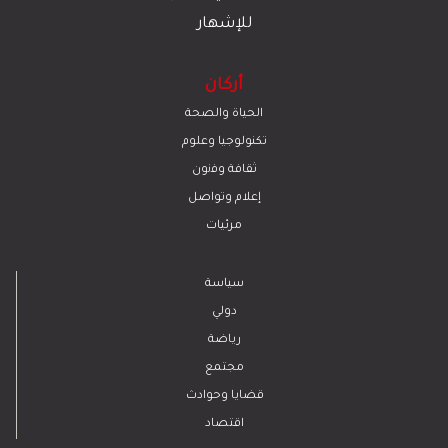
للإشهار
أركان
الحياة والصحة
تكنولوجيا وعلوم
ﺛﻘﺎﻓﺔ وﻓﻧون
إعلام وتواصل
مرئيات
سياسة
دولي
رياضة
مجتمع
قضايا وحوادث
اقتصاد