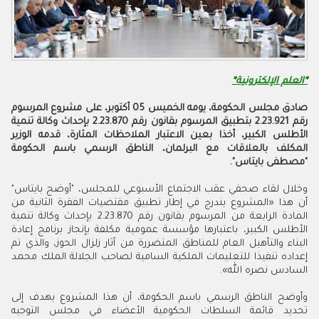
*العلم الإلكترونية*
صادق مجلس الحكومة، يومه الخميس 05 أكتوبر، على مشروع المرسوم
رقم 2.23.921 بتطبيق المرسوم بقانون رقم 2.23.870 بإحداث وكالة تنمية
الأطلس الكبير، أخذا بعين الاعتبار الملاحظات المثارة، قدمه الوزير
المكلف بالعلاقات مع البرلمان، الناطق الرسمي باسم الحكومة
"مصطفى بايتاس".
وخلال لقاء صحفي عقب الاجتماع الأسبوعي للمجلس، "أوضح بايتاس"
أن هذا «المشروع يندرج في إطار تطبيق مقتضيات الفقرة الثانية من
المادة الرابعة من المرسوم بقانون رقم 2.23.870 بإحداث وكالة تنمية
الأطلس الكبير، باعتبارها مؤسسة عمومية مكلفة بإنجاز برنامج إعادة
البناء والتأهيل العام للمناطق المتضررة من آثار زلزال الحوز، والذي تم
إعداده تنفيذا للتعليمات الملكية السامية لصاحب الجلالة الملك محمد
السادس نصره الله».
وأوضح الناطق الرسمي باسم الحكومة، أن هذا المشروع يهدف إلى
تحديد قائمة السلطات الحكومية الأعضاء في مجلس التوجيه