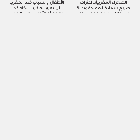
الصحراء المغربية.. اعتراف
الأطفال والشباب ضد المغرب
صريح بسيادة المملكة وبداية
لن يهزم المغرب.. لكنه قد
شراكة استراتيجية مع الرباط
يصنع أجيالاً تتربى على الكذب
والكراهية والتزوير