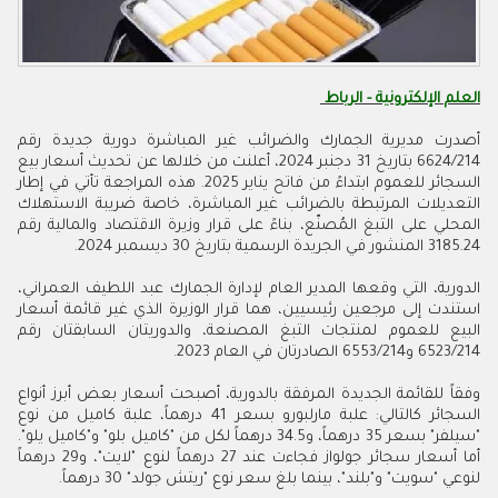
العلم الإلكترونية - الرباط
أصدرت مديرية الجمارك والضرائب غير المباشرة دورية جديدة رقم
6624/214 بتاريخ 31 دجنبر 2024، أعلنت من خلالها عن تحديث أسعار بيع
السجائر للعموم ابتداءً من فاتح يناير 2025. هذه المراجعة تأتي في إطار
التعديلات المرتبطة بالضرائب غير المباشرة، خاصة ضريبة الاستهلاك
المحلي على التبغ المُصنّع، بناءً على قرار وزيرة الاقتصاد والمالية رقم
3185.24 المنشور في الجريدة الرسمية بتاريخ 30 ديسمبر 2024.
الدورية، التي وقعها المدير العام لإدارة الجمارك عبد اللطيف العمراني،
استندت إلى مرجعين رئيسيين، هما قرار الوزيرة الذي غير قائمة أسعار
البيع للعموم لمنتجات التبغ المصنعة، والدوريتان السابقتان رقم
6523/214 و6553/214 الصادرتان في العام 2023.
وفقاً للقائمة الجديدة المرفقة بالدورية، أصبحت أسعار بعض أبرز أنواع
السجائر كالتالي: علبة مارلبورو بسعر 41 درهماً، علبة كاميل من نوع
"سيلفر" بسعر 35 درهماً، و34.5 درهماً لكل من "كاميل بلو" و"كاميل يلو".
أما أسعار سجائر جولواز فجاءت عند 27 درهماً لنوع "لايت"، و29 درهماً
لنوعي "سويت" و"بلند"، بينما بلغ سعر نوع "ريتش جولد" 30 درهماً.