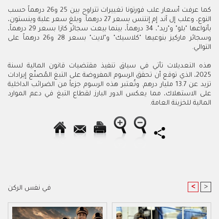
كما عرفت أسعار علب فورتونا تغييرات تتراوح بين 25 و26 درهماً حسب
النوع، وعلب إل آند إم إنتنس بسعر 27 درهماً. وبلغ سعر علبة وينستون،
بأنواعها "بلو" و"ريد"، 34 درهماً، بينما بيعت سجائر كازا بسعر 29 درهماً،
وسجائر ماركيز بنوعيها "كلاسيك" و"لايت" بسعر 28 و26 درهماً على
التوالي.
هذه التعديلات تأتي في سياق تنفيذ مقتضيات قانون المالية لسنة
2025، الذي توقع أن تحقق الرسوم المفروضة على التبغ المُصنّع إيرادات
تزيد عن 13.7 مليار درهم. وتُعتبر هذه الرسوم جزءاً من الضرائب الداخلية
على الاستهلاك، مما يعكس الدور البارز لقطاع التبغ في دعم الموارد
المالية للخزينة العامة.
<
>
في نفس الركن