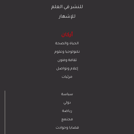
للنشر في العلم
للإشهار
أركان
الحياة والصحة
تكنولوجيا وعلوم
ﺛﻘﺎﻓﺔ وﻓﻧون
إعلام وتواصل
مرئيات
سياسة
دولي
رياضة
مجتمع
قضايا وحوادث