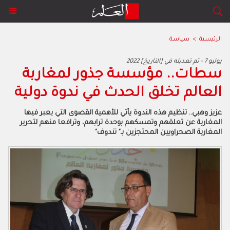
الرئيسية
>
سياسة
2022 يوليو 7 - تم تعديله في [التاريخ]
سطات.. مؤسسة جذور لمغاربة
العالم تخلق الحدث في ندوة دولية
عزيز وهبي.. تنظيم هذه الندوة يأتي للأهمية القصوى التي يعبر فيها
المغاربة عن تعلقهم وتمسكهم بوحدة ترابهم، وترافعا منهم لتحرير
المغاربة الصحراويين المحتجزين بـ" تندوف"