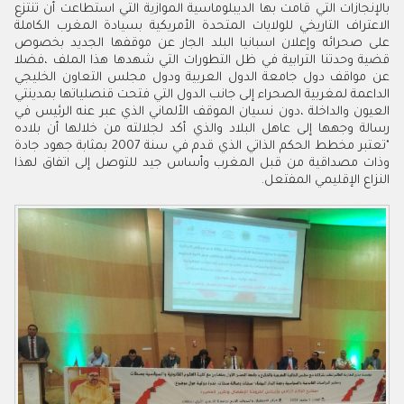
بالإنجازات التي قامت بها الديبلوماسية الموازية التي استطاعت أن تنتزع
الاعتراف التاريخي للولايات المتحدة الأمريكية بسيادة المغرب الكاملة
على صحرائه وإعلان اسبانيا البلد الجار عن موقفها الجديد بخصوص
قضية وحدتنا الترابية في ظل التطورات التي شهدها هذا الملف ،فضلا
عن مواقف دول جامعة الدول العربية ودول مجلس التعاون الخليجي
الداعمة لمغربية الصحراء إلى جانب الدول التي فتحت قنصلياتها بمدينتي
العيون والداخلة ،دون نسيان الموقف الألماني الذي عبر عنه الرئيس في
رسالة وجهها إلى عاهل البلاد والذي أكد لجلالته من خلالها أن بلاده
"تعتبر مخطط الحكم الذاتي الذي قدم في سنة 2007 بمثابة جهود جادة
وذات مصداقية من قبل المغرب وأساس جيد للتوصل إلى اتفاق لهذا
النزاع الإقليمي المفتعل.