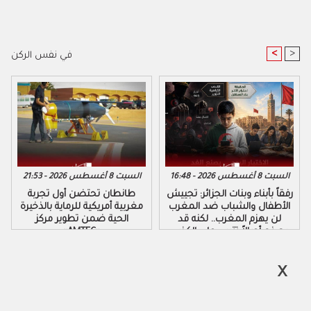
<
>
في نفس الركن
السبت 8 أغسطس 2026 - 16:48
السبت 8 أغسطس 2026 - 21:53
رفقاً بأبناء وبنات الجزائر: تجييش
طانطان تحتضن أول تجربة
الأطفال والشباب ضد المغرب
مغربية أمريكية للرماية بالذخيرة
لن يهزم المغرب.. لكنه قد
الحية ضمن تطوير مركز
يصنع أجيالاً تتربى على الكذب
«AMTEC»
والكراهية والتزوير