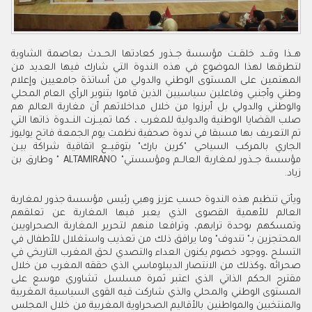
هــذا وقــد خلقــت مؤسسة جــذور كعادتها الحــدث بعاصمة الشاوية
لتطرقها لهذا الموضوع في هذه الندوة التي شارك فيها العديد من
المهتمين على المستوى الوطني والدولي من أساتذة جامعيين وإعلام
وطني وأجنبي وفاعلين سياسيين الذين قاموا بتنوير الرأي العام المحلي
والوطني والدولي بل أبرزوا من خلال مداخلاتهم أن مغاربة العالم هم
صلب القضايا الوطنية والدولية للمغرب ، كما تميــزت النــدوة ذاتها التي
تم التعريف بها مسبقا في ندوة صحفية نظمت يوم الجمعة فاتح يوليوز
الجاري بالمركب السياحي "كرين بارك" بتوقيــع اتفاقية شراكة بيـن
مؤسسة جــذور لمغاربة العالــم ومؤسستي" ALTAMIRANO " وطارق بن
زياد.
ويأتي تنظيم هذه الندوة حسب عزيز وهبي رئيس مؤسسة جذور لمغاربة
العالم للأهمية القصوى الذي يعبر فيها المغاربة عن تعلقهم
وتمسكهم بوحدة ترابهم، وترافعا منهم لتحرير المغاربة الصحراويين
المحتجزين بـ" تندوف" وما يرافق ذلك من تعذيب واستغلال للأطفال في
التسلح ،ووجود خصوم يكنون العداء والتصدي لحق المغرب التاريخي في
صحرائه ،وكذلك من الانتصار الديبلوماسي الذي حققه المغرب من خلال
مقترح الحكم الذاتي الذي اعتبر ثمرة مسلسل تشاوري موسع على
المستوى الوطني والمحلي والذي شاركت فيه القوى السياسية المغربية
والمنتخبين والمواطنين بالأقاليم الصحراوية المغربية من خلال المجلس