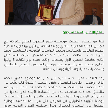
العلم الإلكترونية - محمد جنان
كما هو معلوم، نظمت مؤسسة جذور لمغاربة العالم بشراكة مع
مجلس الجالية المغربية بالخارج وجامعة الحسن الأول وبتعاون مع كلية
العلوم القانونية والسياسية ومختبر الدراسات القانونية والسياسية وجهة
الدار البيضاء ـ سطات ، ندوة دولية احتضنها مركز الندوات والاستقبال
التابع لجامعة الحسن الأول بسطات، وذلك صباح يوم الثلاثاء 5 يوليوز
الجاري بحضور عامل إقليم سطات ورئيسي المجلس الجماعي والإقليمي
وشخصيات مدنية وعسكرية ووسائل الإعلام.
وقد افتتحت فقرات هذه الندوة التي اختير لها موضوع "مقترح الحكم
الذاتي وإفلاس أطروحة الانفصال وتقرير المصير " بتلاوة آيات بينات من
الذكر الحكيم تلتها كلمات افتتاحية ألقاها منظمو هذا اللقاء وشركائهم
،لتنطلق بعد ذلك مداخلات عدد من الأساتذة الأجلاء الذي قدموا من
داخل أرض الوطن وخارجه والذين استعرضوا بالدرس والتحليل مستجدات
الوحدة الترابية متطرقين الى المراحل التي مرت بها القضية الوطنية
انطلاقا من المسيرة الخضراء وقرار محكمة العدل الدولية مرورا